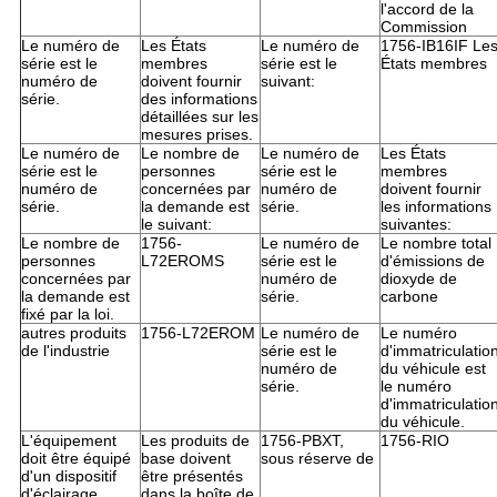
l'accord de la
Commission
Le numéro de
Les États
Le numéro de
1756-IB16IF Le
série est le
membres
série est le
États membres
numéro de
doivent fournir
suivant:
série.
des informations
détaillées sur les
mesures prises.
Le numéro de
Le nombre de
Le numéro de
Les États
série est le
personnes
série est le
membres
numéro de
concernées par
numéro de
doivent fournir
série.
la demande est
série.
les informations
le suivant:
suivantes:
Le nombre de
1756-
Le numéro de
Le nombre total
personnes
L72EROMS
série est le
d'émissions de
concernées par
numéro de
dioxyde de
la demande est
série.
carbone
fixé par la loi.
autres produits
1756-L72EROM
Le numéro de
Le numéro
de l'industrie
série est le
d'immatriculatio
numéro de
du véhicule est
série.
le numéro
d'immatriculatio
du véhicule.
L'équipement
Les produits de
1756-PBXT,
1756-RIO
doit être équipé
base doivent
sous réserve de
d'un dispositif
être présentés
d'éclairage
dans la boîte de