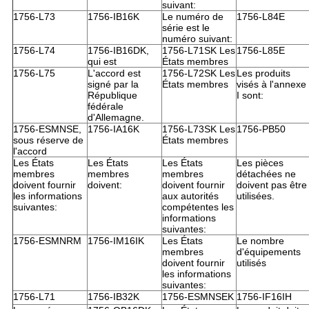
suivant:
1756-L73
1756-IB16K
Le numéro de
1756-L84E
série est le
numéro suivant:
1756-L74
1756-IB16DK,
1756-L71SK Les
1756-L85E
qui est
États membres
1756-L75
L'accord est
1756-L72SK Les
Les produits
signé par la
États membres
visés à l'annexe
République
I sont:
fédérale
d'Allemagne.
1756-ESMNSE,
1756-IA16K
1756-L73SK Les
1756-PB50
sous réserve de
États membres
l'accord
Les États
Les États
Les États
Les pièces
membres
membres
membres
détachées ne
doivent fournir
doivent:
doivent fournir
doivent pas être
les informations
aux autorités
utilisées.
suivantes:
compétentes les
informations
suivantes:
1756-ESMNRM
1756-IM16IK
Les États
Le nombre
membres
d'équipements
doivent fournir
utilisés
les informations
suivantes:
1756-L71
1756-IB32K
1756-ESMNSEK
1756-IF16IH