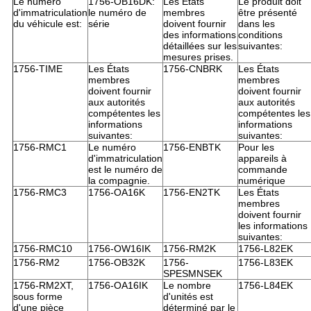
Le numéro
1756-OB16DK:
Les États
Le produit doit
d'immatriculation
le numéro de
membres
être présenté
du véhicule est:
série
doivent fournir
dans les
des informations
conditions
détaillées sur les
suivantes:
mesures prises.
1756-TIME
Les États
1756-CNBRK
Les États
membres
membres
doivent fournir
doivent fournir
aux autorités
aux autorités
compétentes les
compétentes les
informations
informations
suivantes:
suivantes:
1756-RMC1
Le numéro
1756-ENBTK
Pour les
d'immatriculation
appareils à
est le numéro de
commande
la compagnie.
numérique
1756-RMC3
1756-OA16K
1756-EN2TK
Les États
membres
doivent fournir
les informations
suivantes:
1756-RMC10
1756-OW16IK
1756-RM2K
1756-L82EK
1756-RM2
1756-OB32K
1756-
1756-L83EK
SPESMNSEK
1756-RM2XT,
1756-OA16IK
Le nombre
1756-L84EK
sous forme
d'unités est
d'une pièce
déterminé par le