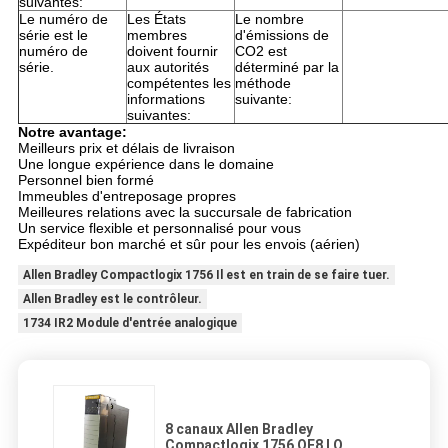
suivantes:
Le numéro de
Les États
Le nombre
série est le
membres
d'émissions de
numéro de
doivent fournir
CO2 est
série.
aux autorités
déterminé par la
compétentes les
méthode
informations
suivante:
suivantes:
Notre avantage:
Meilleurs prix et délais de livraison
Une longue expérience dans le domaine
Personnel bien formé
Immeubles d'entreposage propres
Meilleures relations avec la succursale de fabrication
Un service flexible et personnalisé pour vous
Expéditeur bon marché et sûr pour les envois (aérien)
Allen Bradley Compactlogix 1756 Il est en train de se faire tuer.
Allen Bradley est le contrôleur.
1734 IR2 Module d'entrée analogique
8 canaux Allen Bradley
Compactlogix 1756 OF8 I O