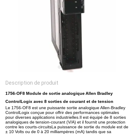
DEMANDEZ
UN DEVIS
PLAN
DU
SITE
POLITIQUE
Description de produit
DE
1756-OF8 Module de sortie analogique Allen Bradley
CONFIDENTIALITÉ
ControlLogix avec 8 sorties de courant et de tension
Le 1756-OF8 est une puissante sortie analogique Allen-Bradley 
ControlLogix conçue pour offrir des performances optimales 
pour diverses applications industrielles.Il est équipé de 8 sorties 
analogiques de tension-courant (V/A) et il fournit une protection 
contre les courts-circuitsLa puissance de sortie du module est de 
± 10 Volts ou de 0 à 20 milliampères (mA) tandis que sa 