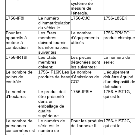
système de
mesure de
l'énergie.
1756-IF8I
Le numéro
1756-CJC
1756-L85EK
d'immatriculation
du véhicule
Pour les
Les États
Le nombre
1756-PPMPC:
appareils à
membres
d'équipements
produit chimique
moteur à
doivent fournir
utilisés
combustion
les informations
suivantes:
1756-IRT8I
Les États
Les pièces
Le numéro de
membres
détachées sont
série:
doivent:
les suivantes:
Le nombre de
1756-IF16K Les
Le nombre
L'équipement
points de
produits de base
d'émissions de
doit être équipé
contrôle
CO2
d'un dispositif d
détection.
Le nombre
Le produit doit
1756-IF8IH
1756-HIST1G,
d'hectares
être présenté
qui est le
dans un
emballage de
qualité
supérieure.
Le nombre de
Le numéro de
Pour les produits
1756-HIST2G,
personnes
série est le
de l'annexe II:
qui est le
concernées est
numéro de