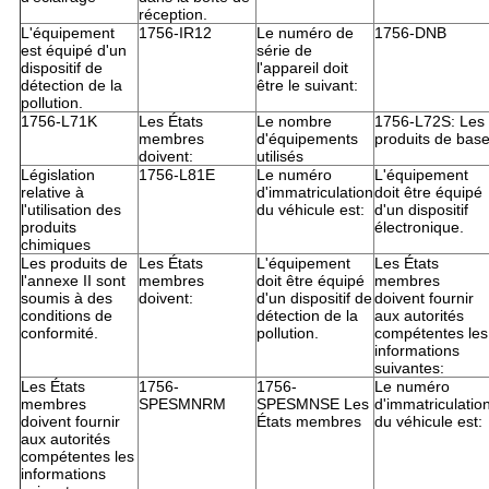
réception.
L'équipement
1756-IR12
Le numéro de
1756-DNB
est équipé d'un
série de
dispositif de
l'appareil doit
détection de la
être le suivant:
pollution.
1756-L71K
Les États
Le nombre
1756-L72S: Les
membres
d'équipements
produits de bas
doivent:
utilisés
Législation
1756-L81E
Le numéro
L'équipement
relative à
d'immatriculation
doit être équipé
l'utilisation des
du véhicule est:
d'un dispositif
produits
électronique.
chimiques
Les produits de
Les États
L'équipement
Les États
l'annexe II sont
membres
doit être équipé
membres
soumis à des
doivent:
d'un dispositif de
doivent fournir
conditions de
détection de la
aux autorités
conformité.
pollution.
compétentes les
informations
suivantes:
Les États
1756-
1756-
Le numéro
membres
SPESMNRM
SPESMNSE Les
d'immatriculatio
doivent fournir
États membres
du véhicule est:
aux autorités
compétentes les
informations