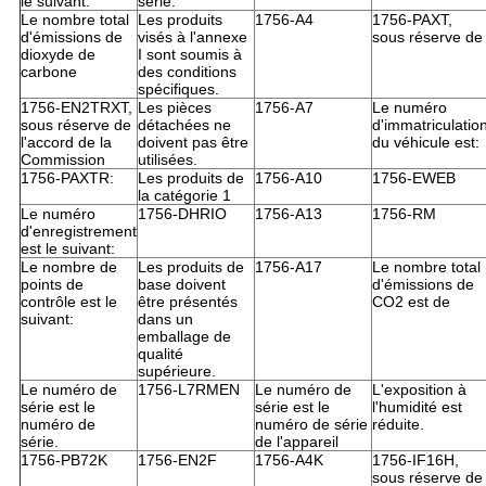
le suivant:
série.
Le nombre total
Les produits
1756-A4
1756-PAXT,
d'émissions de
visés à l'annexe
sous réserve de
dioxyde de
I sont soumis à
carbone
des conditions
spécifiques.
1756-EN2TRXT,
Les pièces
1756-A7
Le numéro
sous réserve de
détachées ne
d'immatriculatio
l'accord de la
doivent pas être
du véhicule est:
Commission
utilisées.
1756-PAXTR:
Les produits de
1756-A10
1756-EWEB
la catégorie 1
Le numéro
1756-DHRIO
1756-A13
1756-RM
d'enregistrement
est le suivant:
Le nombre de
Les produits de
1756-A17
Le nombre total
points de
base doivent
d'émissions de
contrôle est le
être présentés
CO2 est de
suivant:
dans un
emballage de
qualité
supérieure.
Le numéro de
1756-L7RMEN
Le numéro de
L'exposition à
série est le
série est le
l'humidité est
numéro de
numéro de série
réduite.
série.
de l'appareil
1756-PB72K
1756-EN2F
1756-A4K
1756-IF16H,
sous réserve de