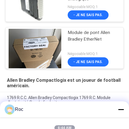
Négociable MOQ:1
- JE NE SAIS PAS.
Module de pont Allen
Bradley EtherNet
Négociable MOQ:1
- JE NE SAIS PAS.
Allen Bradley Compactlogix est un joueur de football
américain.
1769 R.C.C. Allen Bradley Compactlogix 1769 R.C. Module
d'extrémité Cap de fin droite
Roc
Allen Bradley 1756 OA16I ControlLogix, 74-265V Module de
sortie analogique isolé AC 16-Ch
6:44 AM