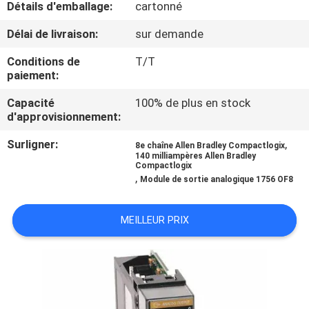
Détails d'emballage:
cartonné
VISITE
DE
Délai de livraison:
sur demande
L'USINE
Conditions de
T/T
paiement:
CONTRÔLE
Capacité
100% de plus en stock
d'approvisionnement:
DE
Surligner:
,
LA
8e chaîne Allen Bradley Compactlogix
140 milliampères Allen Bradley
Compactlogix
QUALITÉ
,
Module de sortie analogique 1756 OF8
NOUS
MEILLEUR PRIX
CONTACTER
NOUVELLES