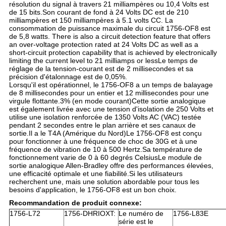
résolution du signal à travers 21 milliampères ou 10,4 Volts est 
de 15 bits.Son courant de fond à 24 Volts DC est de 210 
milliampères et 150 milliampères à 5.1 volts CC. La 
consommation de puissance maximale du circuit 1756-OF8 est 
de 5,8 watts. There is also a circuit detection feature that offers 
an over-voltage protection rated at 24 Volts DC as well as a 
short-circuit protection capability that is achieved by electronically 
limiting the current level to 21 milliamps or lessLe temps de 
réglage de la tension-courant est de 2 millisecondes et sa 
précision d'étalonnage est de 0,05%.
Lorsqu'il est opérationnel, le 1756-OF8 a un temps de balayage 
de 8 millisecondes pour un entier et 12 millisecondes pour une 
virgule flottante.3% (en mode courant)Cette sortie analogique 
est également livrée avec une tension d'isolation de 250 Volts et 
utilise une isolation renforcée de 1350 Volts AC (VAC) testée 
pendant 2 secondes entre le plan arrière et ses canaux de 
sortie.Il a le T4A (Amérique du Nord)Le 1756-OF8 est conçu 
pour fonctionner à une fréquence de choc de 30G et à une 
fréquence de vibration de 10 à 500 Hertz.Sa température de 
fonctionnement varie de 0 à 60 degrés CelsiusLe module de 
sortie analogique Allen-Bradley offre des performances élevées, 
une efficacité optimale et une fiabilité.Si les utilisateurs 
recherchent une, mais une solution abordable pour tous les 
besoins d'application, le 1756-OF8 est un bon choix.
Recommandation de produit connexe:
1756-L72
1756-DHRIOXT:
Le numéro de
1756-L83E
série est le