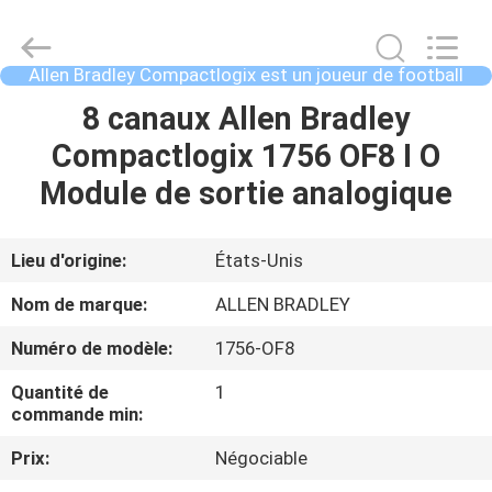
GREAT
SYSTEM
INDUSTRY
CO.
LTD.
Allen Bradley Compactlogix est un joueur de football
All
américain.
Rights
À
8 canaux Allen Bradley
Reserved.
LA
Compactlogix 1756 OF8 I O
MAISON
Module de sortie analogique
PRODUITS
Lieu d'origine:
États-Unis
Nom de marque:
ALLEN BRADLEY
À
Numéro de modèle:
1756-OF8
PROPOS
Quantité de
1
DE
commande min:
NOUS
Prix:
Négociable