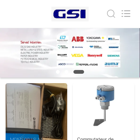
GREAT
SYSTEM
INDUSTRY
CO.
LTD.
All
Rights
À
Reserved.
LA
MAISON
PRODUITS
À
PROPOS
DE
NOUS
Commutateur de
MDM300 I.S. Mètre