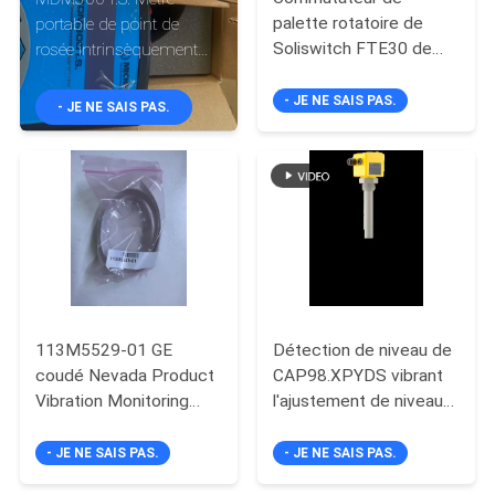
VISITE
palette rotatoire de
portable de point de
Soliswitch FTE30 de
rosée intrinsèquement
DE
commutateur de niveau
sûr -100 à +20 Cdp
L'USINE
de point FTE30-EAAA
ATEX IECEx 35 MPa
- JE NE SAIS PAS.
- JE NE SAIS PAS.
CONTRÔLE
DE
LA
QUALITÉ
NOUS
113M5529-01 GE
Détection de niveau de
coudé Nevada Product
CAP98.XPYDS vibrant
CONTACTER
Vibration Monitoring
l'ajustement de niveau
System
de commutateur libre
NOUVELLES
- JE NE SAIS PAS.
- JE NE SAIS PAS.