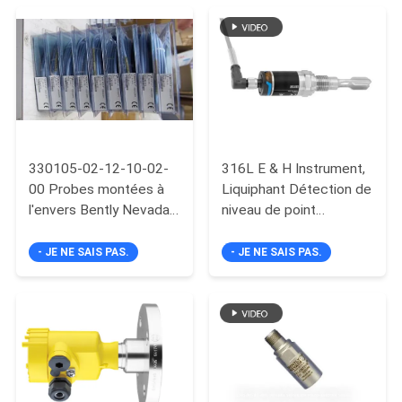
DEMANDEZ
UN DEVIS
PLAN
DU
330105-02-12-10-02-
316L E & H Instrument,
SITE
00 Probes montées à
Liquiphant Détection de
l'envers Bently Nevada
niveau de point
POLITIQUE
3300 Système de
vibronique FTL31-
proximité de la série XL
AA4U3BAWSJ
- JE NE SAIS PAS.
- JE NE SAIS PAS.
DE
CONFIDENTIALITÉ