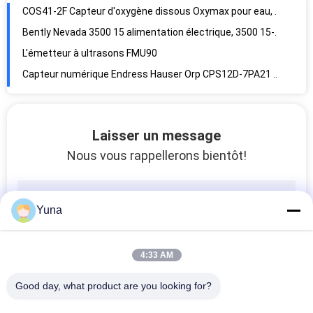
COS41-2F Capteur d'oxygène dissous Oxymax pour eau, eaux usées et services publics
Bently Nevada 3500 15 alimentation électrique, 3500 15-05-05-00 106M1079-01
L'émetteur à ultrasons FMU90
Capteur numérique Endress Hauser Orp CPS12D-7PA21 original
8 canaux Allen Bradley Compactlogix 1756 OF8 I O Module de sortie analogique
3500/25 Module de clavier amélioré Bently Nevada
24 volts Allen Bradley 1756 PB75, alimentation en courant continu par contrôle logique standard
Laisser un message
Bently Nevada Assets Condition Monitoring 3500/32 Module de relais de 4 canaux 125712-01
Nous vous rappellerons bientôt!
Allen Bradley 1766 L32BWA Compactlogix contrôleur 20 entrées 12 sorties
1734 IR2 Allen Bradley Compactlogix POINT I O Module d'entrée analogique de température
Yuna
Le module d'entrée/sortie d'Allen-Bradley 1756-IF16, entrée analogique, 16 canaux
ContrôleLogix châssis Allen Bradley 1756 N2 remplisseur de fente
MTL5032 Isolateur d'impulsion à partir du détecteur de proximité du commutateur
4:33 AM
MTL5544D L'alimentation du répéteur des instruments MTL
Good day, what product are you looking for?
Module d'interface réseau INNIS21 ABB Travailler avec le module INNPM22