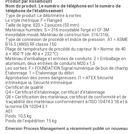
Produit par Rosemount
Nom du produit. Le numéro de téléphone est le numéro de
téléphone de l'établissement.
Type de produit: Le débitmètre à vortex
Le style métrique: F = Flanged
Taille de ligne: 020 = 2 pouces (50 mm)
Matériaux humides: S = 316 inoxydable forgé et CF-3M
inoxydable moulé; Matériau de construction: 316/316L.
Type de connexion de procédé et indice de pression : A1 = ASME
B16.5 (ANSI) RF classe 150
Plage de température de procédé du capteur: N = Norme: de 40
à + 450 °F (de 40 à + 232 °C)
Matériau d'emballage et entrées de conduits: 2 = Emballage en
aluminium, deux entrées de conduits M20 x 1,5
Les sorties: F = FOUNDATION Signal numérique de bus de champ
Étalonnage: 1 = Étalonnage du débit
Approbation des zones dangereuses: I1 = ATEX Sécurité
intrinsèque ia; Sécurité intrinsèque
Certificat de qualité
Q4 = Certificat d'étalonnage, certificat d'étalonnage
Q8 = Certification des matériaux, certificat de conformité et de
traçabilité des matériaux conformément à l'ISO 10474 3.1B et à
la norme EN 10204 3.1
A01
Poids: 10,5 kg
Poids de l'expédition: 15 kg
Emerson Process Management a récemment publié un nouveau