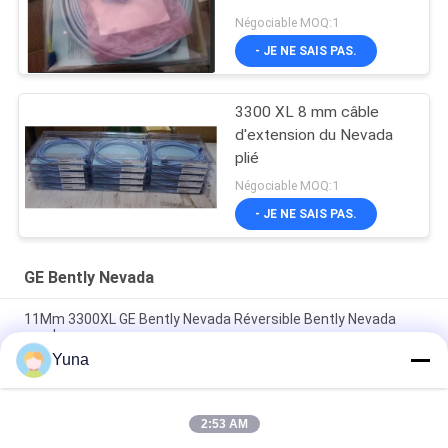
Négociable MOQ:1
- JE NE SAIS PAS.
3300 XL 8 mm câble
d'extension du Nevada
plié
Négociable MOQ:1
- JE NE SAIS PAS.
GE Bently Nevada
11Mm 3300XL GE Bently Nevada Réversible Bently Nevada
sonde
Yuna
50 mm 3300XL Bently Nevada Proximité sonde 330709-000-
050-10-02-00
2:53 AM
8.0 Mètre 3300 XL 11Mm GE Bently Nevada Vibration Probe