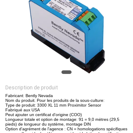
DEMANDEZ
UN DEVIS
PLAN
DU
SITE
POLITIQUE
DE
Description de produit
CONFIDENTIALITÉ
Fabricant: Bently Nevada
Nom du produit. Pour les produits de la sous-culture:
Type de produit: 3300 XL 11 mm Proximitor Sensor
Fabriqué aux USA
Peut ajouter un certificat d'origine (COO)
Longueur totale et option de montage: 91 = 9,0 mètres (29,5
pieds) de longueur du système, montage DIN
Option d'agrément de l'agence : CN = homologations spécifiques