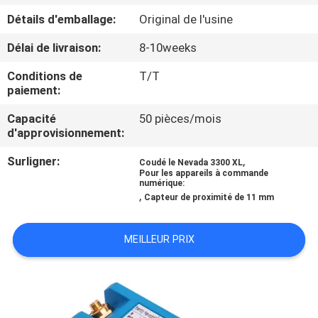
VISITE
Détails d'emballage:
Original de l'usine
DE
Délai de livraison:
8-10weeks
L'USINE
Conditions de
T/T
paiement:
CONTRÔLE
Capacité
50 pièces/mois
DE
d'approvisionnement:
LA
Surligner:
,
Coudé le Nevada 3300 XL
QUALITÉ
Pour les appareils à commande
numérique:
,
Capteur de proximité de 11 mm
NOUS
MEILLEUR PRIX
CONTACTER
NOUVELLES