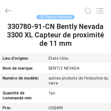
GREAT
SYSTEM
INDUSTRY
CO.
LTD.
GE Bently Nevada
All
Rights
330780-91-CN Bently Nevada
À
Reserved.
3300 XL Capteur de proximité
LA
de 11 mm
MAISON
PRODUITS
Lieu d'origine:
États-Unis
Nom de marque:
BENTLY NEVADA
À
Numéro de modèle:
autres produits de l'industrie du
PROPOS
verre
DE
Quantité de
1pc
commande min:
NOUS
Prix:
US$499