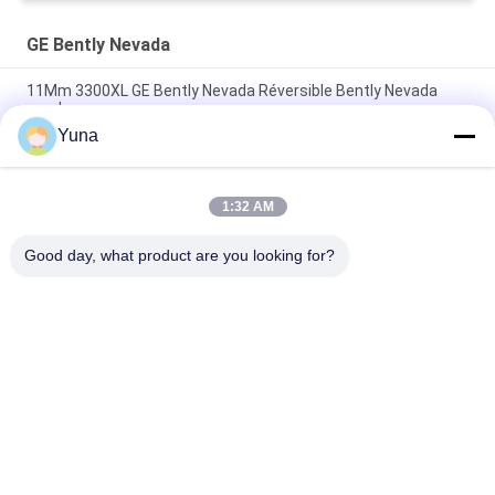
GE Bently Nevada
11Mm 3300XL GE Bently Nevada Réversible Bently Nevada
sonde
Yuna
50 mm 3300XL Bently Nevada Proximité sonde 330709-000-
050-10-02-00
1:32 AM
8.0 Mètre 3300 XL 11Mm GE Bently Nevada Vibration Probe
330730-080-00-00
Good day, what product are you looking for?
Catégories populaires
Tous
Instruments De 
GE Bently Nevada
L'éducation Et De La 
Formation
Le Compteur De 
Émetteur De 
Niveau VEGA
Pression Emerson 
Rosemount
Émetteur De 
Émetteur De 