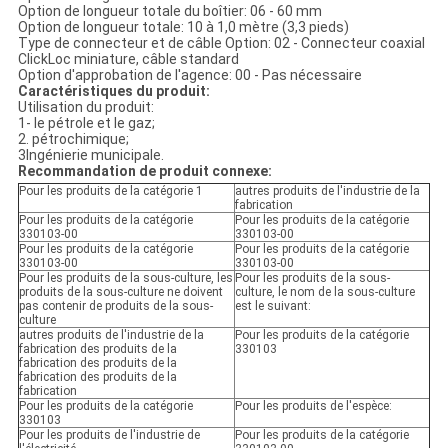
Option de longueur totale du boîtier: 06 - 60 mm
Option de longueur totale: 10 à 1,0 mètre (3,3 pieds)
Type de connecteur et de câble Option: 02 - Connecteur coaxial
ClickLoc miniature, câble standard
Option d'approbation de l'agence: 00 - Pas nécessaire
Caractéristiques du produit:
Utilisation du produit:
1- le pétrole et le gaz;
2. pétrochimique;
3Ingénierie municipale.
Recommandation de produit connexe:
Pour les produits de la catégorie 1
autres produits de l'industrie de la
fabrication
Pour les produits de la catégorie
Pour les produits de la catégorie
330103-00
330103-00
Pour les produits de la catégorie
Pour les produits de la catégorie
330103-00
330103-00
Pour les produits de la sous-culture, les
Pour les produits de la sous-
produits de la sous-culture ne doivent
culture, le nom de la sous-culture
pas contenir de produits de la sous-
est le suivant:
culture
autres produits de l'industrie de la
Pour les produits de la catégorie
fabrication des produits de la
330103
fabrication des produits de la
fabrication des produits de la
fabrication
Pour les produits de la catégorie
Pour les produits de l'espèce:
330103
Pour les produits de l'industrie de
Pour les produits de la catégorie