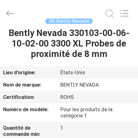
GREAT
SYSTEM
INDUSTRY
CO.
LTD.
GE Bently Nevada
All
Rights
Bently Nevada 330103-00-06-
À
Reserved.
10-02-00 3300 XL Probes de
LA
proximité de 8 mm
MAISON
PRODUITS
Lieu d'origine:
États-Unis
Nom de marque:
BENTLY NEVADA
À
Certification:
ROHS
PROPOS
Numéro de modèle:
Pour les produits de la
DE
catégorie 1
NOUS
Quantité de
1
commande min: