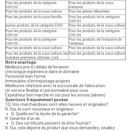
Pour les produits de la catégorie
Pour les produits de la sous-
330103
traitance
Pour les produits de la sous-culture
Pour les pièces détachées
Pour les produits de la sous-famille
Pour les produits de la catégorie
330103
autres produits de la catégorie 5303
Pour les produits de la sous-culture
Pour les produits de la catégorie
Pour les produits de la catégorie
330103
330103
Pour les produits de la catégorie
Pour les produits de l'industrie de
330103
l'extérieur
Pour les produits de la sous-culture
Pour les produits de la sous-culture
Pour les produits de la sous-culture, les
Pour les produits de la sous-culture
matières premières utilisées sont:
Notre avantage:
Meilleurs prix et délais de livraison
Une longue expérience dans le domaine
Personnel bien formé
Immeubles d'entreposage propres
Meilleures relations avec la succursale de fabrication
Un service flexible et personnalisé pour vous
Expéditeur bon marché et sûr pour les envois (aérien)
Questions fréquemment posées
1Q: Vos marchandises sont-elles neuves et originales?
R: Oui, ils sont nouveaux et originaux.
Q: Quelle est la durée de la garantie?
R: Garantie d'un an.
Q: Des certificats peuvent-ils être fournis?
R: Oui, cela dépend du produit que vous demandez, veuillez