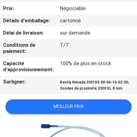
VISITE
Prix:
Négociable
DE
Détails d'emballage:
cartonné
L'USINE
Délai de livraison:
sur demande
CONTRÔLE
Conditions de
T/T
paiement:
DE
Capacité
100% de plus en stock
LA
d'approvisionnement:
QUALITÉ
Surligner:
,
Bently Nevada 330103-00-06-10-02-00
Sondes de proximité 3300 XL 8 mm
NOUS
CONTACTER
MEILLEUR PRIX
NOUVELLES