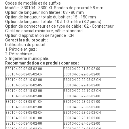
Codes de modèle et de suffixe
Modèle : 330104 - 3300 XL Sondes de proximité 8 mm
Option de longueur non filetée : 08 - 80 mm
Option de longueur totale du boîtier : 15 - 150 mm
Option de longueur totale : 10 à 1,0 mètre (3,2 pieds)
Option de connecteur et de type de câble : 02 - Connecteur
ClickLoc coaxial miniature, câble standard
Option d’approbation de l’agence : CN
Caractère du produit :
L'utilisation du produit :
1. Pétrole et gaz ;
2. Pétrochimie ;
3. Ingénierie municipale.
Recommandation de produit connexe :
330104-00-02-05-02-00
330104-00-21-50-02-00
330104-00-02-05-02-CN
330104-00-22-05-02-00
330104-00-02-10-02-00
330104-00-22-05-02-CN
330104-00-02-10-02-05
330104-00-22-10-02-00
330104-00-02-15-02-00
330104-00-22-10-02-CN
330104-00-02-50-02-00
330104-00-22-50-02-00
330104-00-03-05-01-CN
330104-00-23-05-01-00
330104-00-03-05-02-00
330104-00-23-05-02-00
330104-00-03-05-02-CN
330104-00-23-05-02-CN
330104-00-03-10-01-00
330104-00-23-10-02-00
330104-00-03-10-02-00
330104-00-24-05-02-00