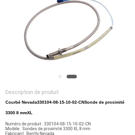
DEMANDEZ
UN DEVIS
PLAN
DU
SITE
POLITIQUE
DE
Description de produit
CONFIDENTIALITÉ
Courbé Nevada
330104-08-15-10-02-CN
Sonde de proximité
3300 8 mmXL
Numéro de produit : 330104-08-15-10-02-CN
Modèle : Sondes de proximité 3300 XL 8 mm
Fabricant : Bently Nevada