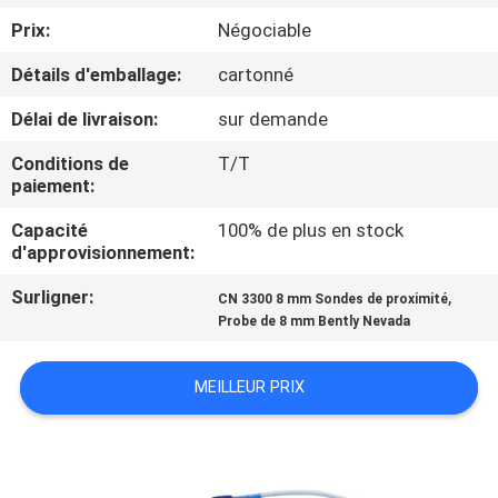
VISITE
Prix:
Négociable
DE
Détails d'emballage:
cartonné
L'USINE
Délai de livraison:
sur demande
CONTRÔLE
Conditions de
T/T
paiement:
DE
Capacité
100% de plus en stock
LA
d'approvisionnement:
QUALITÉ
Surligner:
,
CN 3300 8 mm Sondes de proximité
Probe de 8 mm Bently Nevada
NOUS
CONTACTER
MEILLEUR PRIX
NOUVELLES