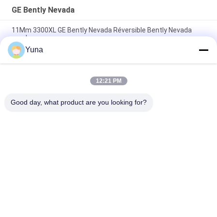
GE Bently Nevada
11Mm 3300XL GE Bently Nevada Réversible Bently Nevada
sonde
Yuna
50 mm 3300XL Bently Nevada Proximité sonde 330709-000-
050-10-02-00
12:21 PM
8.0 Mètre 3300 XL 11Mm GE Bently Nevada Vibration Probe
330730-080-00-00
Good day, what product are you looking for?
Catégories populaires
Tous
Instruments De 
GE Bently Nevada
L'éducation Et De La 
Formation
Le Compteur De 
Émetteur De 
Niveau VEGA
Pression Emerson 
Rosemount
Émetteur De 
Émetteur De 
Pression Yokogawa 
Pression Siemens