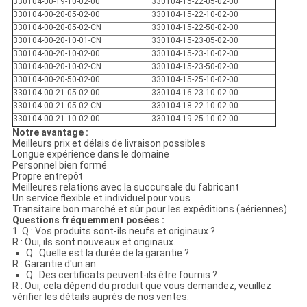
330104-00-19-10-02-00
330104-15-22-05-02-00
330104-00-20-05-02-00
330104-15-22-10-02-00
330104-00-20-05-02-CN
330104-15-22-50-02-00
330104-00-20-10-01-CN
330104-15-23-05-02-00
330104-00-20-10-02-00
330104-15-23-10-02-00
330104-00-20-10-02-CN
330104-15-23-50-02-00
330104-00-20-50-02-00
330104-15-25-10-02-00
330104-00-21-05-02-00
330104-16-23-10-02-00
330104-00-21-05-02-CN
330104-18-22-10-02-00
330104-00-21-10-02-00
330104-19-25-10-02-00
Notre avantage :
Meilleurs prix et délais de livraison possibles
Longue expérience dans le domaine
Personnel bien formé
Propre entrepôt
Meilleures relations avec la succursale du fabricant
Un service flexible et individuel pour vous
Transitaire bon marché et sûr pour les expéditions (aériennes)
Questions fréquemment posées :
1. Q : Vos produits sont-ils neufs et originaux ?
R : Oui, ils sont nouveaux et originaux.
Q : Quelle est la durée de la garantie ?
R : Garantie d'un an.
Q : Des certificats peuvent-ils être fournis ?
R : Oui, cela dépend du produit que vous demandez, veuillez
vérifier les détails auprès de nos ventes.