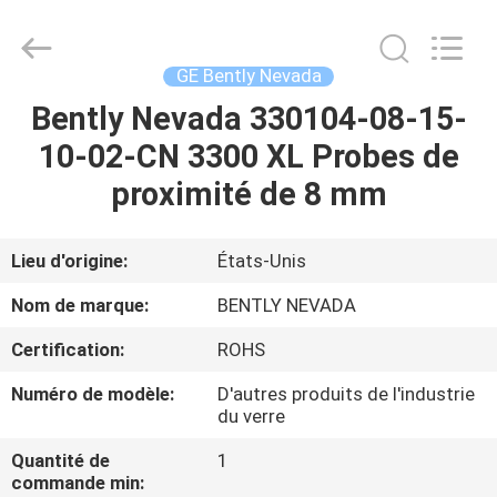
GREAT
SYSTEM
INDUSTRY
CO.
LTD.
GE Bently Nevada
All
Rights
Bently Nevada 330104-08-15-
À
Reserved.
10-02-CN 3300 XL Probes de
LA
proximité de 8 mm
MAISON
PRODUITS
Lieu d'origine:
États-Unis
Nom de marque:
BENTLY NEVADA
À
Certification:
ROHS
PROPOS
Numéro de modèle:
D'autres produits de l'industrie
DE
du verre
NOUS
Quantité de
1
commande min: