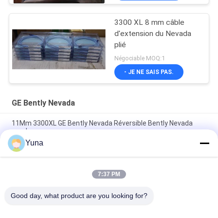
3300 XL 8 mm câble
d'extension du Nevada
plié
Négociable MOQ:1
- JE NE SAIS PAS.
GE Bently Nevada
11Mm 3300XL GE Bently Nevada Réversible Bently Nevada
sonde
Yuna
50 mm 3300XL Bently Nevada Proximité sonde 330709-000-
050-10-02-00
7:37 PM
8.0 Mètre 3300 XL 11Mm GE Bently Nevada Vibration Probe
330730-080-00-00
Good day, what product are you looking for?
Catégories populaires
Tous