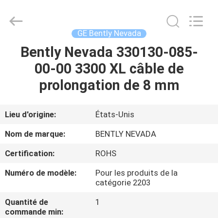
GREAT
SYSTEM
INDUSTRY
CO.
LTD.
GE Bently Nevada
All
Rights
Bently Nevada 330130-085-
À
Reserved.
00-00 3300 XL câble de
LA
prolongation de 8 mm
MAISON
PRODUITS
Lieu d'origine:
États-Unis
Nom de marque:
BENTLY NEVADA
À
Certification:
ROHS
PROPOS
Numéro de modèle:
Pour les produits de la
DE
catégorie 2203
NOUS
Quantité de
1
commande min: