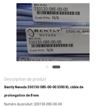
DEMANDEZ
UN DEVIS
PLAN
DU
SITE
POLITIQUE
DE
CONFIDENTIALITÉ
Description de produit
Bently Nevada 330130-085-00-00 3300 XL câble de
prolongation de 8 mm
Numéro du produit: 330130-085-00-00