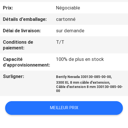
VISITE
Prix:
Négociable
DE
Détails d'emballage:
cartonné
L'USINE
Délai de livraison:
sur demande
CONTRÔLE
Conditions de
T/T
paiement:
DE
Capacité
100% de plus en stock
LA
d'approvisionnement:
QUALITÉ
Surligner:
,
Bently Nevada 330130-085-00-00
,
3300 XL 8 mm câble d'extension
Câble d'extension 8 mm 330130-085-00-
NOUS
00
CONTACTER
MEILLEUR PRIX
NOUVELLES