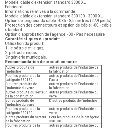
Modèle: câble d'extension standard 3300 XL
Fabricant:
Informations relatives à la commande
Modèle: câble d'extension standard 330130 - 3300 XL
Option de longueur du câble: -085 - 8,5 mètres (27,9 pieds)
Protection des connecteurs et option de câble: -00 - câble
standard
Option d'approbation de l'agence: -00 - Pas nécessaire
Caractéristiques du produit:
Utilisation du produit:
1- le pétrole et le gaz;
2. pétrochimique;
3Ingénierie municipale.
Recommandation de produit connexe:
Autres produits de
autres produits de l'industrie de
l'industrie
la fabrication
Pour les produits de la
autres produits de l'industrie de
catégorie 330130
l'acier
D'autres produits de
autres produits de l'industrie de
l'industrie du verre
la fabrication
Autres produits du secteur
autres produits de l'industrie du
de la construction
verre
autres produits de
D'autres produits de l'industrie
l'industrie du verre
Pour les produits de la
autres produits de l'industrie du
catégorie 330130
verre
autres produits du secteur
Pour les produits de la catégorie
de la fabrication
330130
Pour les produits de la
autres produits de l'industrie du