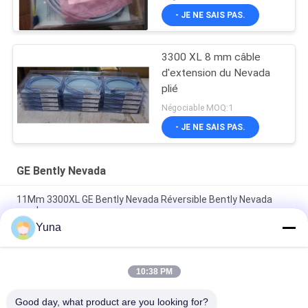
- JE NE SAIS PAS.
3300 XL 8 mm câble
d'extension du Nevada
plié
Négociable MOQ:1
- JE NE SAIS PAS.
GE Bently Nevada
11Mm 3300XL GE Bently Nevada Réversible Bently Nevada
sonde
Yuna
50 mm 3300XL Bently Nevada Proximité sonde 330709-000-
050-10-02-00
10:38 PM
8.0 Mètre 3300 XL 11Mm GE Bently Nevada Vibration Probe
330730-080-00-00
Good day, what product are you looking for?