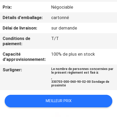
VISITE
Prix:
Négociable
DE
Détails d'emballage:
cartonné
L'USINE
Délai de livraison:
sur demande
CONTRÔLE
Conditions de
T/T
paiement:
DE
Capacité
100% de plus en stock
LA
d'approvisionnement:
QUALITÉ
Surligner:
Le nombre de personnes concernées par
le présent règlement est fixé à:
,
NOUS
330703-000-060-90-02-00 Sondage de
proximité
CONTACTER
MEILLEUR PRIX
NOUVELLES