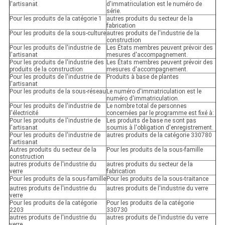
l'artisanat
d'immatriculation est le numéro de
série.
Pour les produits de la catégorie 1
autres produits du secteur de la
fabrication
Pour les produits de la sous-culture
autres produits de l'industrie de la
construction
Pour les produits de l'industrie de
Les États membres peuvent prévoir des
l'artisanat
mesures d'accompagnement.
Pour les produits de l'industrie des
Les États membres peuvent prévoir des
produits de la construction
mesures d'accompagnement.
Pour les produits de l'industrie de
Produits à base de plantes
l'artisanat
Pour les produits de la sous-réseau
Le numéro d'immatriculation est le
numéro d'immatriculation.
Pour les produits de l'industrie de
Le nombre total de personnes
l'électricité
concernées par le programme est fixé à:
Pour les produits de l'industrie de
Les produits de base ne sont pas
l'artisanat
soumis à l'obligation d'enregistrement.
Pour les produits de l'industrie de
autres produits de la catégorie 330780
l'artisanat
Autres produits du secteur de la
Pour les produits de la sous-famille
construction
autres produits de l'industrie du
autres produits du secteur de la
verre
fabrication
Pour les produits de la sous-famille
Pour les produits de la sous-traitance
autres produits de l'industrie du
autres produits de l'industrie du verre
verre
Pour les produits de la catégorie
Pour les produits de la catégorie
2203
330730
autres produits de l'industrie du
autres produits de l'industrie du verre
verre