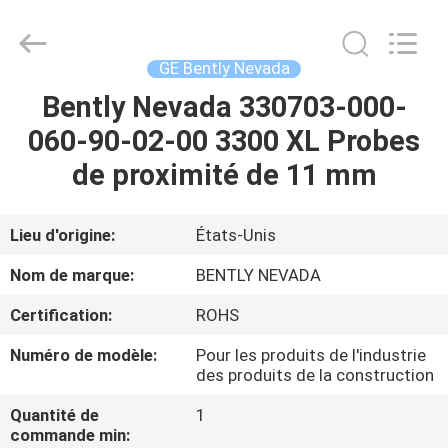
GREAT
SYSTEM
INDUSTRY
CO.
LTD.
GE Bently Nevada
All
Rights
Bently Nevada 330703-000-
À
Reserved.
060-90-02-00 3300 XL Probes
LA
de proximité de 11 mm
MAISON
PRODUITS
Lieu d'origine:
États-Unis
Nom de marque:
BENTLY NEVADA
À
Certification:
ROHS
PROPOS
Numéro de modèle:
Pour les produits de l'industrie
DE
des produits de la construction
NOUS
Quantité de
1
commande min: