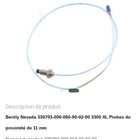
DEMANDEZ
UN DEVIS
PLAN
DU
SITE
POLITIQUE
DE
CONFIDENTIALITÉ
Description de produit
Bently Nevada 330703-000-060-90-02-00 3300 XL Probes de
proximité de 11 mm