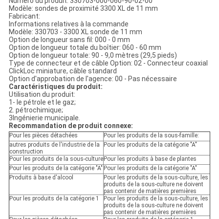
Numéro du produit: 330703-000-060-90-02-00
Modèle: sondes de proximité 3300 XL de 11 mm
Fabricant:
Informations relatives à la commande
Modèle: 330703 - 3300 XL sonde de 11 mm
Option de longueur sans fil: 000 - 0 mm
Option de longueur totale du boîtier: 060 - 60 mm
Option de longueur totale: 90 - 9,0 mètres (29,5 pieds)
Type de connecteur et de câble Option: 02 - Connecteur coaxial
ClickLoc miniature, câble standard
Option d'approbation de l'agence: 00 - Pas nécessaire
Caractéristiques du produit:
Utilisation du produit:
1- le pétrole et le gaz;
2. pétrochimique;
3Ingénierie municipale.
Recommandation de produit connexe:
Pour les pièces détachées
Pour les produits de la sous-famille:
autres produits de l'industrie de la
Pour les produits de la catégorie "A"
construction
Pour les produits de la sous-culture
Pour les produits à base de plantes
Pour les produits de la catégorie "A"
Pour les produits de la catégorie "A"
Produits à base d'alcool
Pour les produits de la sous-culture, les
produits de la sous-culture ne doivent
pas contenir de matières premières
Pour les produits de la catégorie 1
Pour les produits de la sous-culture, les
produits de la sous-culture ne doivent
pas contenir de matières premières