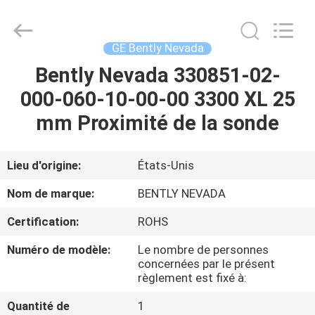
GREAT
SYSTEM
INDUSTRY
CO.
LTD.
GE Bently Nevada
All
Rights
Bently Nevada 330851-02-
À
Reserved.
000-060-10-00-00 3300 XL 25
LA
mm Proximité de la sonde
MAISON
PRODUITS
Lieu d'origine:
États-Unis
Nom de marque:
BENTLY NEVADA
À
Certification:
ROHS
PROPOS
Numéro de modèle:
Le nombre de personnes
DE
concernées par le présent
règlement est fixé à:
NOUS
Quantité de
1