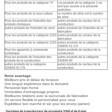
Pour les produits de la catégorie "A"
Les produits de la catégorie 1 ne
sont pas soumis à la présente
restriction.
Pour les produits de la sous-culture
Le numéro de série est le numéro
de série.
Pour les produits de l'industrie des
autres produits du secteur de la
produits chimiques
construction
autres produits de l'industrie du verre
autres produits de l'industrie de la
fabrication
Pour les produits de la catégorie 2203
autres produits du secteur de la
fabrication
Pour les produits de la catégorie 2203
autres produits de la catégorie
330850-51-CN
Pour les appareils à commande
Autres produits du secteur de la
numérique
construction
Pour les produits de l'industrie des
autres produits de la catégorie
produits de la construction
330850-90
autres produits de la catégorie
autres produits du secteur de la
330850-91-CN
construction
Notre avantage:
Meilleurs prix et délais de livraison
Une longue expérience dans le domaine
Personnel bien formé
Immeubles d'entreposage propres
Meilleures relations avec la succursale de fabrication
Un service flexible et personnalisé pour vous
Expéditeur bon marché et sûr pour les envois (aérien)
Système de transducteur de proximité 3300 xl de 8 mm