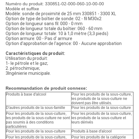
Numéro du produit: 330851-02-000-060-10-00-00
Modèle et suffixe
Modèle: sonde de proximité de 25 mm 330851 - 3300 XL
Option de type de boîtier de sonde: 02 - fil M30x2
Option de longueur sans fil: 000 - 0 mm
Option de longueur totale du boîtier: 060 - 60 mm
Option de longueur totale: 10 à 1,0 mètre (3,3 pieds)
Option armure: 00 - Pas d' armure
Option d'approbation de l'agence: 00 - Aucune approbation
Caractéristiques du produit:
Utilisation du produit:
1- le pétrole et le gaz;
2. pétrochimique;
3Ingénierie municipale.
Recommandation de produit connexe:
Produits à base d'alcool
Pour les produits de la sous-culture,
les produits de la sous-culture ne
doivent pas être utilisés.
D'autres produits de la sous-famille
Pour les produits de la sous-culture
Pour les produits de la sous-culture,
Pour les produits de la sous-culture,
les produits de la sous-culture ne sont
les produits de la sous-culture et
pas soumis à des conditions
leurs dérivés
particulières
Pour les produits de la sous-culture
Produits à base d'alcool
Pour les produits de la sous-culture,
Pour les produits de la catégorie