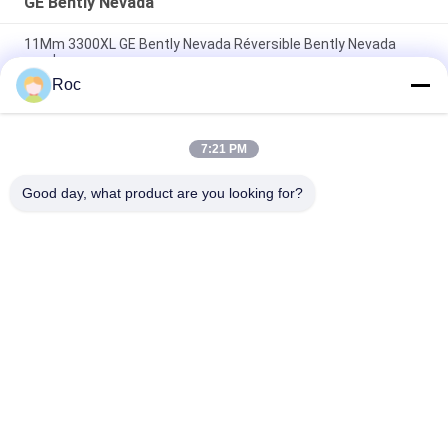
GE Bently Nevada
11Mm 3300XL GE Bently Nevada Réversible Bently Nevada
sonde
Roc
50 mm 3300XL Bently Nevada Proximité sonde 330709-000-
050-10-02-00
7:21 PM
8.0 Mètre 3300 XL 11Mm GE Bently Nevada Vibration Probe
330730-080-00-00
Good day, what product are you looking for?
Catégories populaires
Tous
Instruments De 
GE Bently Nevada
L'éducation Et De La 
Formation
Le Compteur De 
Émetteur De 
Niveau VEGA
Pression Emerson 
Rosemount
Émetteur De 
Émetteur De 
Pression Yokogawa 
Pression Siemens