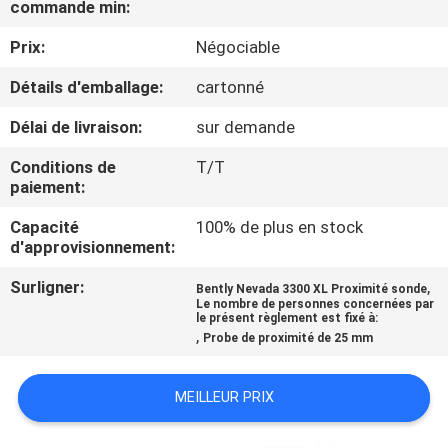
commande min:
VISITE
DE
Prix:
Négociable
L'USINE
Détails d'emballage:
cartonné
Délai de livraison:
sur demande
CONTRÔLE
Conditions de
T/T
DE
paiement:
LA
Capacité
100% de plus en stock
QUALITÉ
d'approvisionnement:
Surligner:
,
Bently Nevada 3300 XL Proximité sonde
Le nombre de personnes concernées par
NOUS
le présent règlement est fixé à:
,
Probe de proximité de 25 mm
CONTACTER
MEILLEUR PRIX
NOUVELLES