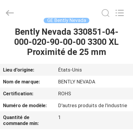
GREAT
SYSTEM
INDUSTRY
CO.
LTD.
GE Bently Nevada
All
Rights
Bently Nevada 330851-04-
À
Reserved.
000-020-90-00-00 3300 XL
LA
Proximité de 25 mm
MAISON
PRODUITS
Lieu d'origine:
États-Unis
Nom de marque:
BENTLY NEVADA
À
Certification:
ROHS
PROPOS
Numéro de modèle:
D'autres produits de l'industrie
DE
Quantité de
1
NOUS
commande min: