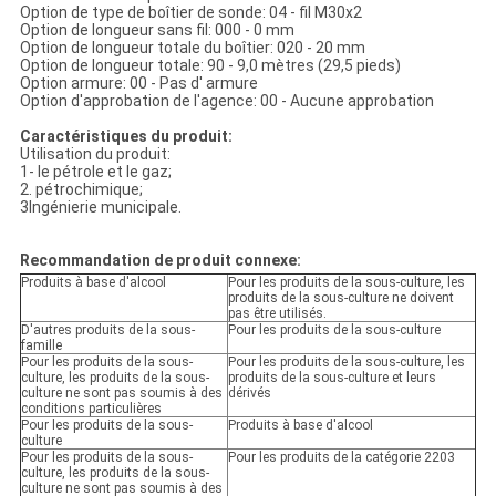
Option de type de boîtier de sonde: 04 - fil M30x2
Option de longueur sans fil: 000 - 0 mm
Option de longueur totale du boîtier: 020 - 20 mm
Option de longueur totale: 90 - 9,0 mètres (29,5 pieds)
Option armure: 00 - Pas d' armure
Option d'approbation de l'agence: 00 - Aucune approbation
Caractéristiques du produit:
Utilisation du produit:
1- le pétrole et le gaz;
2. pétrochimique;
3Ingénierie municipale.
Recommandation de produit connexe:
Produits à base d'alcool
Pour les produits de la sous-culture, les
produits de la sous-culture ne doivent
pas être utilisés.
D'autres produits de la sous-
Pour les produits de la sous-culture
famille
Pour les produits de la sous-
Pour les produits de la sous-culture, les
culture, les produits de la sous-
produits de la sous-culture et leurs
culture ne sont pas soumis à des
dérivés
conditions particulières
Pour les produits de la sous-
Produits à base d'alcool
culture
Pour les produits de la sous-
Pour les produits de la catégorie 2203
culture, les produits de la sous-
culture ne sont pas soumis à des