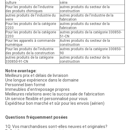
culture
série.
Pour les produits de l'industrie
autres produits du secteur de la
des produits chimiques
construction
autres produits de l'industrie du
autres produits de l'industrie de la
verre
fabrication
Pour les produits de la catégorie
autres produits du secteur de la
2203
fabrication
Pour les produits de la catégorie
autres produits de la catégorie 330850-
2203
51-CN
Pour les appareils à commande
Autres produits du secteur de la
numérique
construction
Pour les produits de l'industrie
autres produits de la catégorie 330850-
des produits de la construction
90
autres produits de la catégorie
autres produits du secteur de la
330850-91-CN
construction
Notre avantage:
Meilleurs prix et délais de livraison
Une longue expérience dans le domaine
Personnel bien formé
Immeubles d'entreposage propres
Meilleures relations avec la succursale de fabrication
Un service flexible et personnalisé pour vous
Expéditeur bon marché et sûr pour les envois (aérien)
Questions fréquemment posées
1Q: Vos marchandises sont-elles neuves et originales?