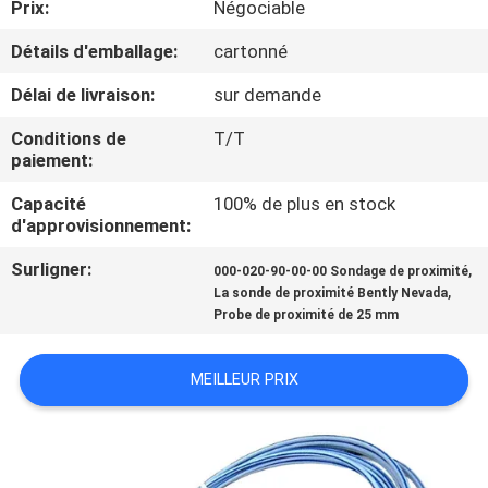
Prix:
Négociable
VISITE
DE
Détails d'emballage:
cartonné
L'USINE
Délai de livraison:
sur demande
Conditions de
T/T
CONTRÔLE
paiement:
DE
Capacité
100% de plus en stock
d'approvisionnement:
LA
QUALITÉ
Surligner:
,
000-020-90-00-00 Sondage de proximité
,
La sonde de proximité Bently Nevada
Probe de proximité de 25 mm
NOUS
CONTACTER
MEILLEUR PRIX
NOUVELLES