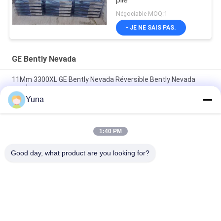
Négociable MOQ:1
- JE NE SAIS PAS.
GE Bently Nevada
11Mm 3300XL GE Bently Nevada Réversible Bently Nevada
sonde
Yuna
50 mm 3300XL Bently Nevada Proximité sonde 330709-000-
050-10-02-00
1:40 PM
8.0 Mètre 3300 XL 11Mm GE Bently Nevada Vibration Probe
330730-080-00-00
Good day, what product are you looking for?
Catégories populaires
Tous
Instruments De 
GE Bently Nevada
L'éducation Et De La 
Formation