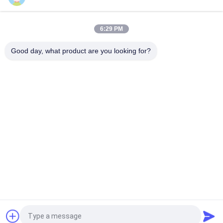
50 mm 3300XL Bently Nevada Proximité sonde 330709-000-
050-10-02-00
6:29 PM
8.0 Mètre 3300 XL 11Mm GE Bently Nevada Vibration Probe
330730-080-00-00
Good day, what product are you looking for?
Catégories populaires
Tous
Instruments De 
GE Bently Nevada
L'éducation Et De La 
Formation
Le Compteur De 
Émetteur De 
Niveau VEGA
Pression Emerson 
Rosemount
Émetteur De 
Émetteur De 
Pression Yokogawa 
Pression Siemens
EJA
Allen Bradley 
Positionneur De 
Compactlogix Est 
Soupape ABB
Un Joueur De 
Football Américain.
Demandez un devis