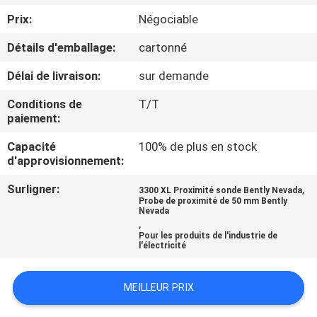
VISITE
Prix:
Négociable
DE
Détails d'emballage:
cartonné
L'USINE
Délai de livraison:
sur demande
CONTRÔLE
Conditions de
T/T
paiement:
DE
Capacité
100% de plus en stock
LA
d'approvisionnement:
QUALITÉ
Surligner:
,
3300 XL Proximité sonde Bently Nevada
Probe de proximité de 50 mm Bently
Nevada
NOUS
,
Pour les produits de l'industrie de
CONTACTER
l'électricité
MEILLEUR PRIX
NOUVELLES