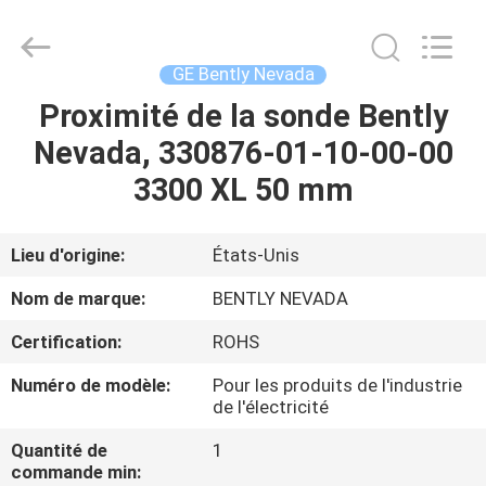
GREAT
SYSTEM
INDUSTRY
CO.
LTD.
GE Bently Nevada
All
Rights
Proximité de la sonde Bently
À
Reserved.
Nevada, 330876-01-10-00-00
LA
3300 XL 50 mm
MAISON
PRODUITS
Lieu d'origine:
États-Unis
Nom de marque:
BENTLY NEVADA
À
Certification:
ROHS
PROPOS
Numéro de modèle:
Pour les produits de l'industrie
DE
de l'électricité
NOUS
Quantité de
1
commande min: