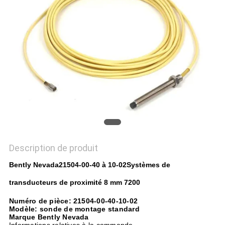
DEMANDEZ
UN DEVIS
PLAN
DU
SITE
POLITIQUE
DE
Description de produit
CONFIDENTIALITÉ
Bently Nevada
21504-00-40 à 10-02
Systèmes de
transducteurs de proximité 8 mm 7200
Numéro de pièce: 21504-00-40-10-02
Modèle: sonde de montage standard
Marque Bently Nevada