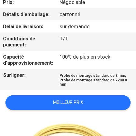
Prix:
Négociable
VISITE
DE
Détails d'emballage:
cartonné
L'USINE
Délai de livraison:
sur demande
Conditions de
T/T
CONTRÔLE
paiement:
DE
Capacité
100% de plus en stock
d'approvisionnement:
LA
QUALITÉ
Surligner:
,
Probe de montage standard de 8 mm
Probe de montage standard de 7200 8
mm
NOUS
MEILLEUR PRIX
CONTACTER
NOUVELLES