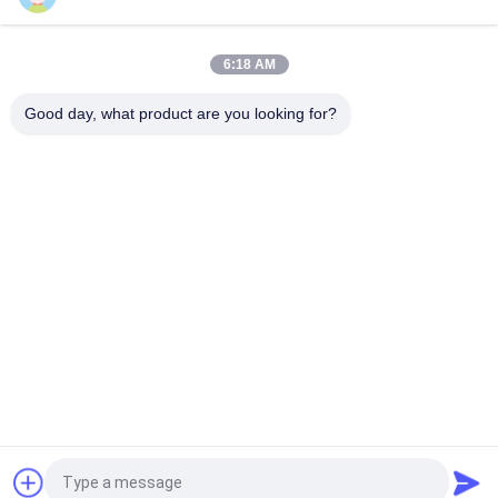
50 mm 3300XL Bently Nevada Proximité sonde 330709-000-
050-10-02-00
6:18 AM
8.0 Mètre 3300 XL 11Mm GE Bently Nevada Vibration Probe
330730-080-00-00
Good day, what product are you looking for?
Catégories populaires
Tous
Instruments De 
GE Bently Nevada
L'éducation Et De La 
Formation
Le Compteur De 
Émetteur De 
Niveau VEGA
Pression Emerson 
Rosemount
Émetteur De 
Émetteur De 
Pression Yokogawa 
Pression Siemens
EJA
Allen Bradley 
Positionneur De 
Compactlogix Est 
Soupape ABB
Un Joueur De 
Football Américain.
Demandez un devis