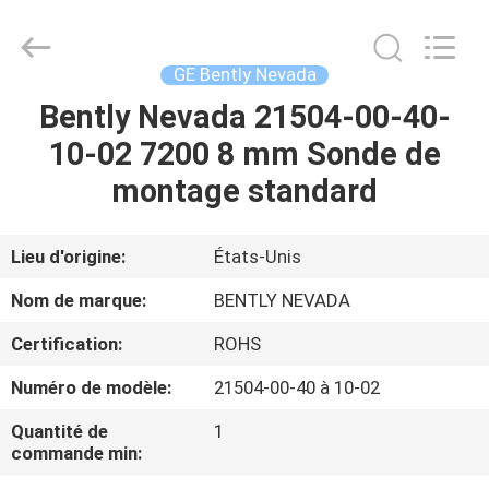
GREAT
SYSTEM
INDUSTRY
CO.
LTD.
GE Bently Nevada
All
Rights
Bently Nevada 21504-00-40-
À
Reserved.
10-02 7200 8 mm Sonde de
LA
montage standard
MAISON
PRODUITS
Lieu d'origine:
États-Unis
Nom de marque:
BENTLY NEVADA
À
Certification:
ROHS
PROPOS
Numéro de modèle:
21504-00-40 à 10-02
DE
Quantité de
1
NOUS
commande min: