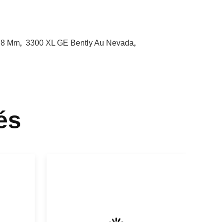
e 8 Mm
,
3300 XL GE Bently Au Nevada
,
és