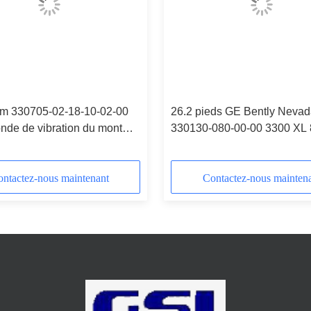
m 330705-02-18-10-02-00
26.2 pieds GE Bently Neva
nde de vibration du mont
330130-080-00-00 3300 XL
dans le Nevada
câble d'extension
ntactez-nous maintenant
Contactez-nous mainten