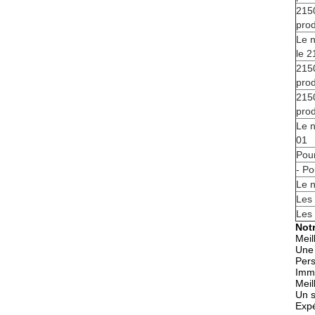
215
prod
Le 
le 2
215
prod
215
prod
Le 
01
Pour
- Po
Le n
Les
Les
Not
Meil
Une 
Pers
Imm
Meil
Un s
Expé