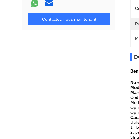
C
Contactez-nous maintenant
R
M
D
Ben
Num
Mod
Mar
Cod
Mod
Opti
Opti
Cara
Util
1- l
2. p
3Ing