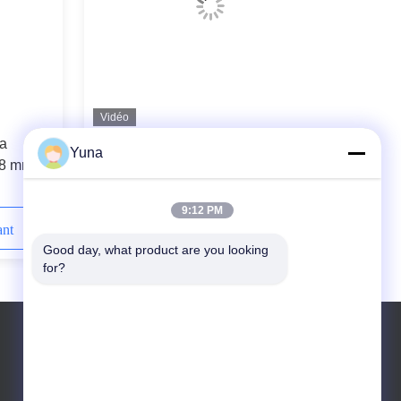
Vidéo
da
3300XL Bently Nevada Capteur de
Yuna
 8 mm
proximité 330180-91-00
9:12 PM
ant
Contactez-nous maintenant
Good day, what product are you looking 
for?