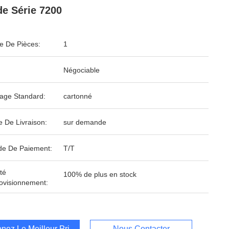
e Série 7200
 De Pièces:
1
Négociable
age Standard:
cartonné
e De Livraison:
sur demande
e De Paiement:
T/T
té
100% de plus en stock
ovisionnement:
nez Le Meilleur Prix
Nous Contacter