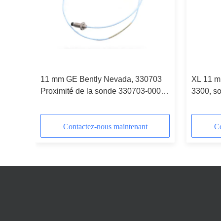
 est
11 mm GE Bently Nevada, 330703
XL 11 m
Proximité de la sonde 330703-000-
3300, so
050-10-02-00
Bently 
Contactez-nous maintenant
Co