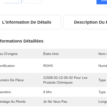
L'information De Détails
Description Du 
nformations Détaillées
eu D'origine
États-Unis
Nom 
rtification
ROHS
Numé
21508-02-12-05-02 Pour Les 
uméro De Pièce:
Type 
Produits Chimiques
iamètre:
8 Mm
Type 
lindage Au Plomb:
Je Ne Veux Pas.
Longu