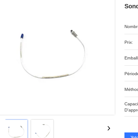
Sond
Nombre
Prix:
Emball
Périod
Méthod
Capaci
D'appr
Obte