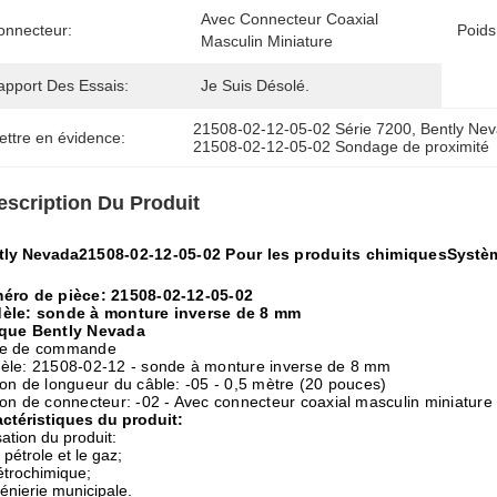
Avec Connecteur Coaxial 
onnecteur:
Poids
Masculin Miniature
apport Des Essais:
Je Suis Désolé.
21508-02-12-05-02 Série 7200
, 
Bently Ne
ettre en évidence:
21508-02-12-05-02 Sondage de proximité
escription Du Produit
tly Nevada
21508-02-12-05-02 Pour les produits chimiques
Systèm
éro de pièce: 21508-02-12-05-02
èle: sonde à monture inverse de 8 mm
que Bently Nevada
e de commande
èle: 21508-02-12 - sonde à monture inverse de 8 mm
on de longueur du câble: -05 - 0,5 mètre (20 pouces)
on de connecteur: -02 - Avec connecteur coaxial masculin miniature
ctéristiques du produit:
isation du produit:
e pétrole et le gaz;
étrochimique;
énierie municipale.