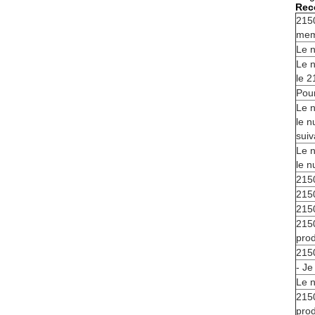
Rec
215
mem
Le 
Le 
le 2
Pour
Le 
le n
suiv
Le n
le 
215
215
215
215
prod
215
- Je
Le n
215
prod