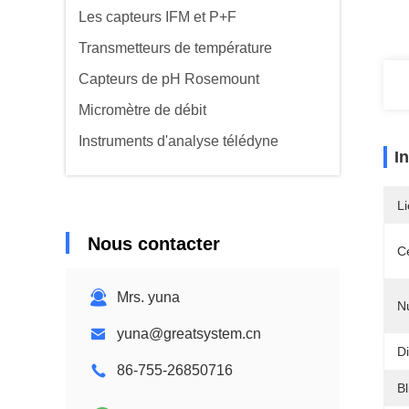
Les capteurs IFM et P+F
Transmetteurs de température
Capteurs de pH Rosemount
Micromètre de débit
Instruments d'analyse télédyne
I
Li
Nous contacter
Ce
Mrs. yuna
N
yuna@greatsystem.cn
D
86-755-26850716
B