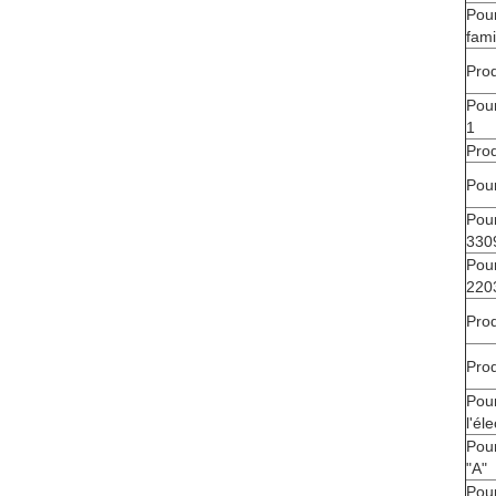
Pour
fami
Prod
Pour
1
Prod
Pour
Pour
330
Pour
220
Prod
Prod
Pour
l'éle
Pour
"A"
Pour