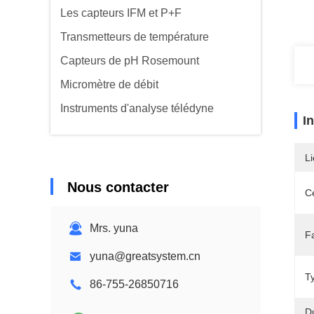
Les capteurs IFM et P+F
Transmetteurs de température
Capteurs de pH Rosemount
Micromètre de débit
Instruments d'analyse télédyne
I
Li
Nous contacter
Ce
Mrs. yuna
Fa
yuna@greatsystem.cn
T
86-755-26850716
Du