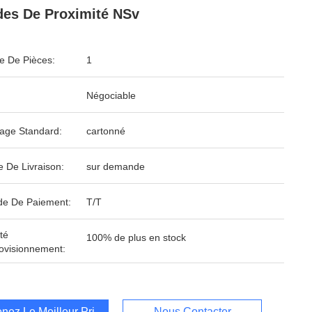
es De Proximité NSv
 De Pièces:
1
Négociable
age Standard:
cartonné
e De Livraison:
sur demande
e De Paiement:
T/T
té
100% de plus en stock
ovisionnement:
nez Le Meilleur Prix
Nous Contacter