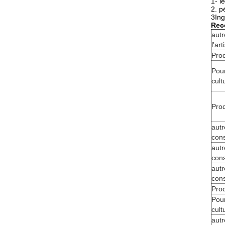
1- l
2. p
3Ing
Rec
autr
l'ar
Prod
Pour
cult
Prod
autr
cons
autr
cons
autr
cons
Prod
Pour
cult
autr