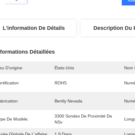
L'information De Détails
Description Du 
nformations Détaillées
eu D'origine
États-Unis
Nom 
rtification
ROHS
Numé
brication:
Bently Nevada
Numé
3300 Sondes De Proximité De 
ype De Modèle:
Longu
NSv
rée Globale De L'affaire:
1.9 Dans
Longu