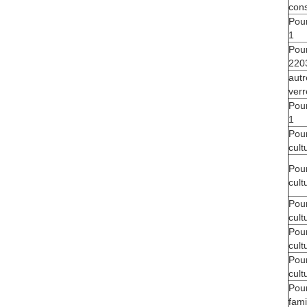
cons
Pour
1
Pour
220
autr
verr
Pour
1
Pour
cult
Pour
cult
Pour
cult
Pour
cult
Pour
cult
Pour
fami