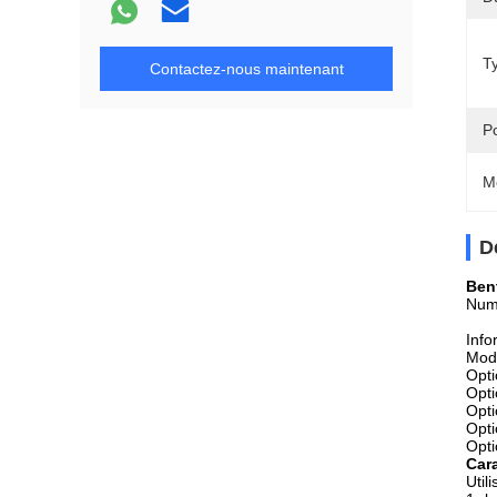
T
Contactez-nous maintenant
P
M
D
Ben
Num
Info
Modè
Opti
Opti
Opti
Opti
Opti
Cara
Util