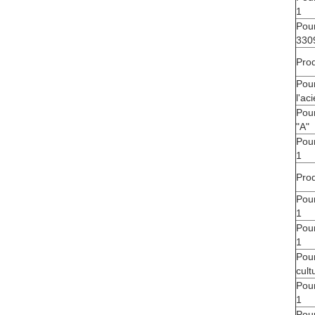
1
Pour
330
Prod
Pour
l'aci
Pour
"A"
Pour
1
Prod
Pour
1
Pour
1
Pour
cult
Pour
1
Pour