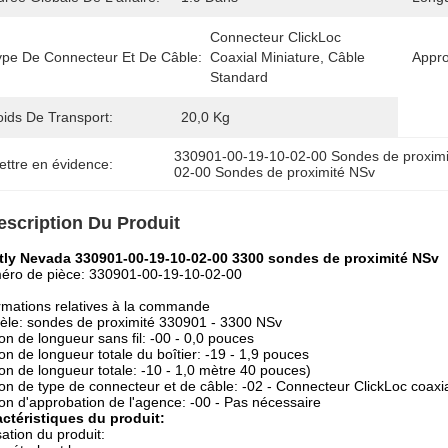
Connecteur ClickLoc 
ype De Connecteur Et De Câble:
Coaxial Miniature, Câble 
Appro
Standard
oids De Transport:
20,0 Kg
330901-00-19-10-02-00 Sondes de proxim
ettre en évidence:
02-00 Sondes de proximité NSv
escription Du Produit
tly Nevada 330901-00-19-10-02-00 3300 sondes de proximité NSv
éro de pièce: 330901-00-19-10-02-00
rmations relatives à la commande
le: sondes de proximité 330901 - 3300 NSv
on de longueur sans fil: -00 - 0,0 pouces
on de longueur totale du boîtier: -19 - 1,9 pouces
on de longueur totale: -10 - 1,0 mètre 40 pouces)
on de type de connecteur et de câble: -02 - Connecteur ClickLoc coaxia
on d'approbation de l'agence: -00 - Pas nécessaire
ctéristiques du produit:
isation du produit: