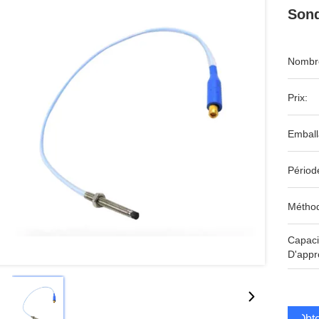
Sond
Nombre
Prix:
Emball
Périod
Méthod
Capaci
D'appr
Obte