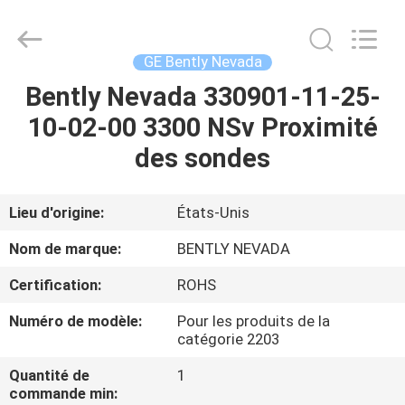
GREAT
SYSTEM
INDUSTRY
CO.
LTD.
GE Bently Nevada
All
Rights
Bently Nevada 330901-11-25-
À
Reserved.
10-02-00 3300 NSv Proximité
LA
des sondes
MAISON
PRODUITS
Lieu d'origine:
États-Unis
Nom de marque:
BENTLY NEVADA
À
Certification:
ROHS
PROPOS
Numéro de modèle:
Pour les produits de la
DE
catégorie 2203
NOUS
Quantité de
1
commande min: