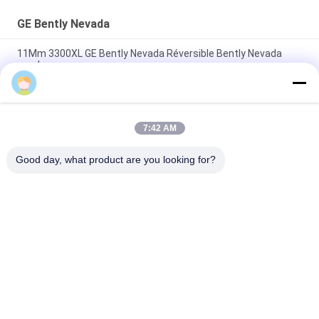
GE Bently Nevada
11Mm 3300XL GE Bently Nevada Réversible Bently Nevada
sonde
Yuna
50 mm 3300XL Bently Nevada Proximité sonde 330709-000-
050-10-02-00
7:42 AM
8.0 Mètre 3300 XL 11Mm GE Bently Nevada Vibration Probe
330730-080-00-00
Good day, what product are you looking for?
Catégories populaires
Tous
Instruments De 
GE Bently Nevada
L'éducation Et De La 
Formation
Le Compteur De 
Émetteur De 
Niveau VEGA
Pression Emerson 
Rosemount
Émetteur De 
Émetteur De 