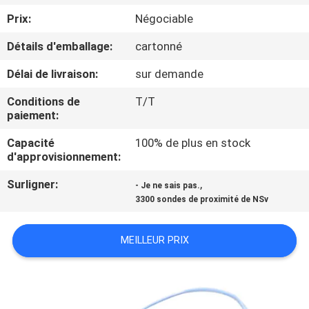
VISITE
Prix:
Négociable
DE
Détails d'emballage:
cartonné
L'USINE
Délai de livraison:
sur demande
CONTRÔLE
Conditions de
T/T
paiement:
DE
Capacité
100% de plus en stock
LA
d'approvisionnement:
QUALITÉ
Surligner:
,
- Je ne sais pas.
3300 sondes de proximité de NSv
NOUS
CONTACTER
MEILLEUR PRIX
NOUVELLES