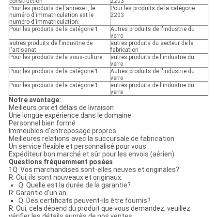
construction
2203
Pour les produits de l'annexe I, le
Pour les produits de la catégorie
numéro d'immatriculation est le
2203
numéro d'immatriculation:
Pour les produits de la catégorie 1
Autres produits de l'industrie du
verre
autres produits de l'industrie de
autres produits du secteur de la
l'artisanat
fabrication
Pour les produits de la sous-culture
autres produits de l'industrie du
verre
Pour les produits de la catégorie 1
Autres produits de l'industrie du
verre
Pour les produits de la catégorie 1
autres produits de l'industrie du
verre
Notre avantage:
Meilleurs prix et délais de livraison
Une longue expérience dans le domaine
Personnel bien formé
Immeubles d'entreposage propres
Meilleures relations avec la succursale de fabrication
Un service flexible et personnalisé pour vous
Expéditeur bon marché et sûr pour les envois (aérien)
Questions fréquemment posées
1Q: Vos marchandises sont-elles neuves et originales?
R: Oui, ils sont nouveaux et originaux.
Q: Quelle est la durée de la garantie?
R: Garantie d'un an.
Q: Des certificats peuvent-ils être fournis?
R: Oui, cela dépend du produit que vous demandez, veuillez
vérifier les détails auprès de nos ventes.