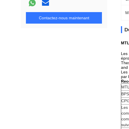
M
Contactez-nous maintenant
D
MTL
Les 
épro
Thes
and 
Les 
par 
Rec
MTL
BPS
CPI
Les
comm
comp
suiv