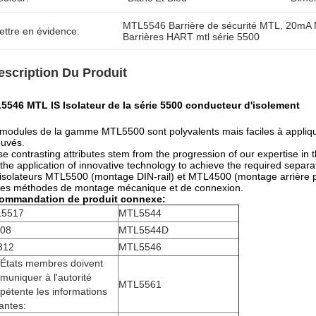
MTL5546 Barrière de sécurité MTL
, 
20mA M
ettre en évidence:
Barrières HART mtl série 5500
escription Du Produit
5546 MTL IS Isolateur de la série 5500 conducteur d'isolement
modules de la gamme MTL5500 sont polyvalents mais faciles à appliquer; 
uvés.
e contrasting attributes stem from the progression of our expertise in t
the application of innovative technology to achieve the required separat
isolateurs MTL5500 (montage DIN-rail) et MTL4500 (montage arrière p
les méthodes de montage mécanique et de connexion.
ommandation de produit connexe:
5517
MTL5544
08
MTL5544D
312
MTL5546
 États membres doivent
uniquer à l'autorité
MTL5561
étente les informations
antes: