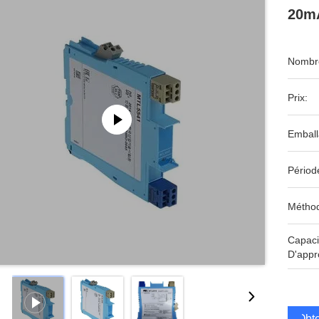
20mA
Nombre
Prix:
Emball
Périod
Méthod
Capaci
D'appr
Obte