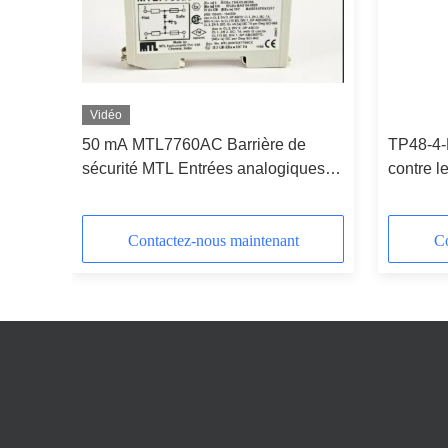
Vidéo
50 mA MTL7760AC Barrière de
TP48-4-
TL
sécurité MTL Entrées analogiques
contre 
Barrière de bas niveau
ATEX
Contactez-nous maintenant
Co