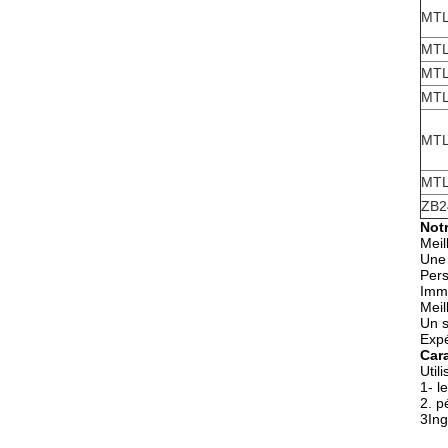
MTL
MTL
MTL
MTL
MTL
MTL
ZB2
Not
Meil
Une 
Pers
Imm
Meil
Un s
Expé
Cara
Util
1- l
2. p
3Ing