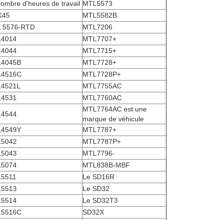
ombre d'heures de travail
MTL5573
K45
MTL5582B
 5576-RTD
MTL7206
4014
MTL7707+
4044
MTL7715+
4045B
MTL7728+
4516C
MTL7728P+
4521L
MTL7755AC
4531
MTL7760AC
MTL7764AC est une
4544
marque de véhicule
4549Y
MTL7787+
5042
MTL7787P+
5043
MTL7796-
5074
MTL838B-MBF
5511
Le SD16R
5513
Le SD32
5514
Le SD32T3
5516C
SD32X