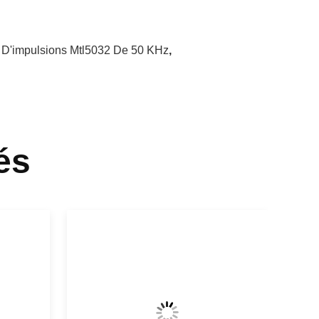
r D'impulsions Mtl5032 De 50 KHz
,
és