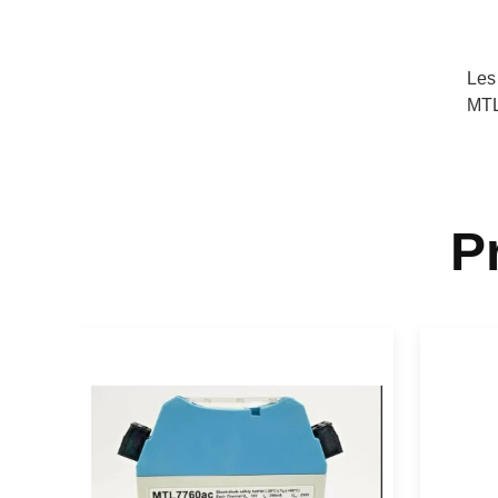
Les
MTL
P