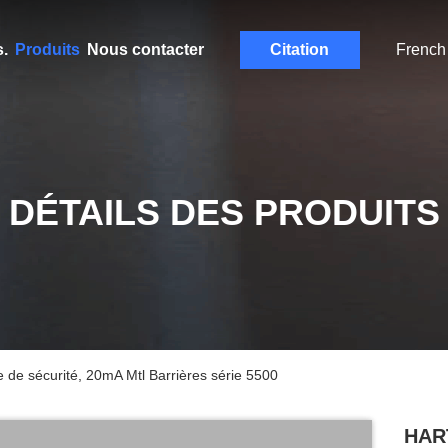
.
Produits
Nous contacter
Citation
French
DÉTAILS DES PRODUITS
e sécurité, 20mA Mtl Barrières série 5500
HART