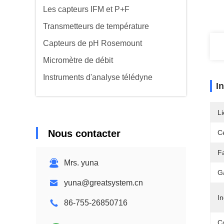
Les capteurs IFM et P+F
Transmetteurs de température
Capteurs de pH Rosemount
Micromètre de débit
Instruments d'analyse télédyne
I
Li
Nous contacter
Ce
Fa
Mrs. yuna
G
yuna@greatsystem.cn
I
86-755-26850716
C