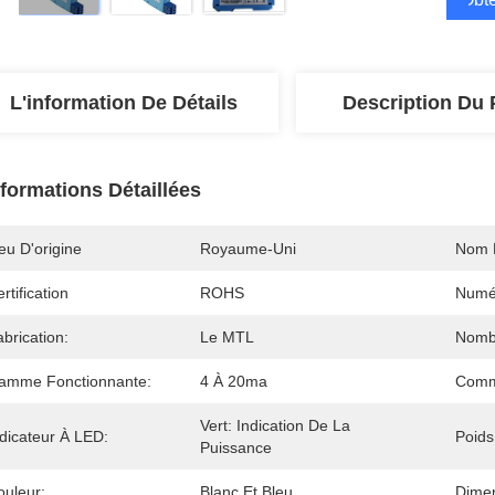
L'information De Détails
Description Du 
nformations Détaillées
eu D'origine
Royaume-Uni
Nom 
rtification
ROHS
Numé
brication:
Le MTL
Nomb
amme Fonctionnante:
4 À 20ma
Commu
Vert: Indication De La 
ndicateur À LED:
Poids
Puissance
ouleur:
Blanc Et Bleu
Dimen