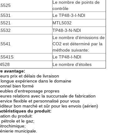
Le nombre de points de
5525
contrôle
5531
Le TP48-3-I-NDI
5521
MTL5032
5532
TP48-3-N-NDI
Le nombre d'émissions de
5541
CO2 est déterminé par la
méthode suivante:
5541S
Le TP48-I-NDI
4528
Le nombre d'étoiles
re avantage:
leurs prix et délais de livraison
longue expérience dans le domaine
onnel bien formé
eubles d'entreposage propres
leures relations avec la succursale de fabrication
ervice flexible et personnalisé pour vous
diteur bon marché et sûr pour les envois (aérien)
ctéristiques du produit:
isation du produit:
e pétrole et le gaz;
étrochimique;
énierie municipale.