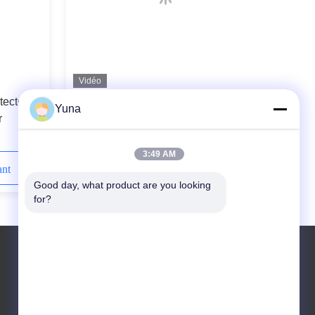
Vidéo
tecteur
MTL5525 MTL Barrière de sécurité à
Yuna
r
basse fréquence à boucle
électromagnétique
3:49 AM
ant
Contactez-nous maintenant
Good day, what product are you looking 
for?