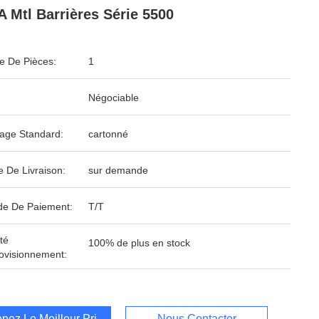
 Mtl Barrières Série 5500
 De Pièces:
1
Négociable
age Standard:
cartonné
e De Livraison:
sur demande
e De Paiement:
T/T
té
100% de plus en stock
ovisionnement:
nez Le Meilleur Prix
Nous Contacter