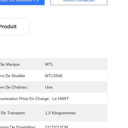
Produit
De Marque
MTL
ro De Modèle
MTL5546
re De Chaînes:
Une
nication Prise En Charge:
Le HART
 De Transport:
1,0 Kilogrammes
sion De Expédition:
21*15*12CM