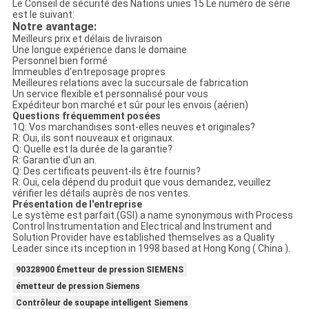
Le Conseil de sécurité des Nations unies
15
Le numéro de série
est le suivant:
Notre avantage:
Meilleurs prix et délais de livraison
Une longue expérience dans le domaine
Personnel bien formé
Immeubles d'entreposage propres
Meilleures relations avec la succursale de fabrication
Un service flexible et personnalisé pour vous
Expéditeur bon marché et sûr pour les envois (aérien)
Questions fréquemment posées
1Q: Vos marchandises sont-elles neuves et originales?
R: Oui, ils sont nouveaux et originaux.
Q: Quelle est la durée de la garantie?
R: Garantie d'un an.
Q: Des certificats peuvent-ils être fournis?
R: Oui, cela dépend du produit que vous demandez, veuillez
vérifier les détails auprès de nos ventes.
Présentation de l'entreprise
Le système est parfait.(GSI) a name synonymous with Process
Control Instrumentation and Electrical and Instrument and
Solution Provider have established themselves as a Quality
Leader since its inception in 1998 based at Hong Kong ( China ).
90328900 Émetteur de pression SIEMENS
émetteur de pression Siemens
Contrôleur de soupape intelligent Siemens