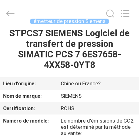
GREAT
SYSTEM
INDUSTRY
CO.
LTD.
émetteur de pression Siemens
All
Rights
STPCS7 SIEMENS Logiciel de
À
Reserved.
transfert de pression
LA
SIMATIC PCS 7 6ES7658-
MAISON
4XX58-0YT8
PRODUITS
Lieu d'origine:
Chine ou France?
À
Nom de marque:
SIEMENS
PROPOS
Certification:
ROHS
DE
Numéro de modèle:
Le nombre d'émissions de CO2
NOUS
est déterminé par la méthode
suivante: