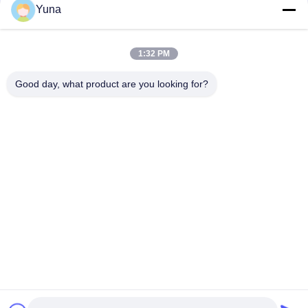
Yuna
S7-200 6GK1716-0HB14-0AA0, Hardnet ou S7 Redconnect
Siemens Simatic
1:32 PM
L'acier inoxydable Siemens émetteur de pression logiciel
serveur redondance 6ES7652-3BA58-2YA0
Good day, what product are you looking for?
Catégories populaires
Tous
Instruments De 
GE Bently Nevada
L'éducation Et De La 
Formation
Le Compteur De 
Émetteur De 
Niveau VEGA
Pression Emerson 
Rosemount
Émetteur De 
Émetteur De 
Pression Yokogawa 
Pression Siemens
EJA
Allen Bradley 
Positionneur De 
Compactlogix Est 
Soupape ABB
Un Joueur De 