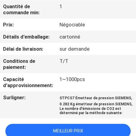
VISITE
Quantité de
1
commande min:
DE
L'USINE
Prix:
Négociable
Détails d'emballage:
cartonné
CONTRÔLE
Délai de livraison:
sur demande
DE
Conditions de
T/T
LA
paiement:
QUALITÉ
Capacité
1~1000pcs
d'approvisionnement:
NOUS
Surligner:
,
STPCS7 Émetteur de pression SIEMENS
,
CONTACTER
0.282 Kg émetteur de pression SIEMENS
Le nombre d'émissions de CO2 est
déterminé par la méthode suivante:
NOUVELLES
MEILLEUR PRIX