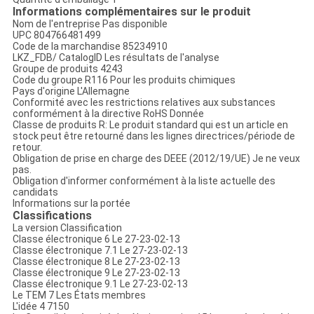
Informations complémentaires sur le produit
Nom de l'entreprise
Pas disponible
UPC
804766481499
Code de la marchandise
85234910
LKZ_FDB/ CatalogID
Les résultats de l'analyse
Groupe de produits
4243
Code du groupe
R116 Pour les produits chimiques
Pays d'origine
L'Allemagne
Conformité avec les restrictions relatives aux substances
conformément à la directive RoHS
Donnée
Classe de produits
R: Le produit standard qui est un article en
stock peut être retourné dans les lignes directrices/période de
retour.
Obligation de prise en charge des DEEE (2012/19/UE)
Je ne veux
pas.
Obligation d'informer conformément à la liste actuelle des
candidats
Informations sur la portée
Classifications
La version
Classification
Classe électronique
6
Le 27-23-02-13
Classe électronique
7.1
Le 27-23-02-13
Classe électronique
8
Le 27-23-02-13
Classe électronique
9
Le 27-23-02-13
Classe électronique
9.1
Le 27-23-02-13
Le TEM
7
Les États membres
L'idée
4
7150