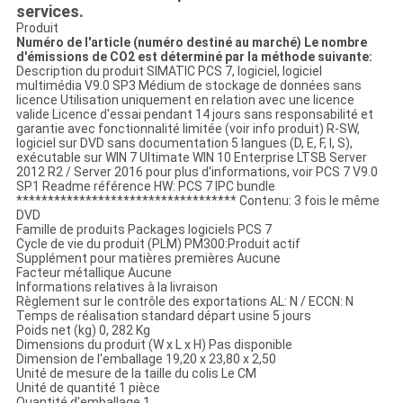
services.
Produit
Numéro de l'article (numéro destiné au marché)
Le nombre
d'émissions de CO2 est déterminé par la méthode suivante:
Description du produit
SIMATIC PCS 7, logiciel, logiciel
multimédia V9.0 SP3 Médium de stockage de données sans
licence Utilisation uniquement en relation avec une licence
valide Licence d'essai pendant 14 jours sans responsabilité et
garantie avec fonctionnalité limitée (voir info produit) R-SW,
logiciel sur DVD sans documentation 5 langues (D, E, F, I, S),
exécutable sur WIN 7 Ultimate WIN 10 Enterprise LTSB Server
2012 R2 / Server 2016 pour plus d'informations, voir PCS 7 V9.0
SP1 Readme référence HW: PCS 7 IPC bundle
*********************************** Contenu: 3 fois le même
DVD
Famille de produits
Packages logiciels PCS 7
Cycle de vie du produit (PLM)
PM300:Produit actif
Supplément pour matières premières
Aucune
Facteur métallique
Aucune
Informations relatives à la livraison
Règlement sur le contrôle des exportations
AL: N / ECCN: N
Temps de réalisation standard départ usine
5 jours
Poids net (kg)
0, 282 Kg
Dimensions du produit (W x L x H)
Pas disponible
Dimension de l'emballage
19,20 x 23,80 x 2,50
Unité de mesure de la taille du colis
Le CM
Unité de quantité
1 pièce
Quantité d'emballage
1