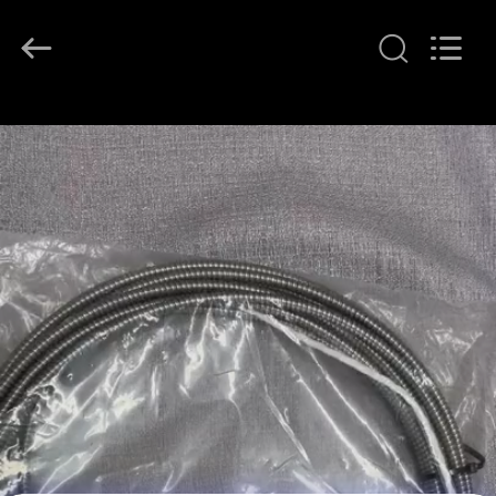
GREAT
SYSTEM
INDUSTRY
CO.
LTD.
All
Rights
À
Reserved.
LA
MAISON
PRODUITS
À
PROPOS
DE
NOUS