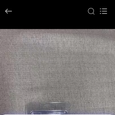
GREAT
SYSTEM
INDUSTRY
CO.
LTD.
All
Rights
À
Reserved.
LA
MAISON
PRODUITS
À
PROPOS
DE
NOUS