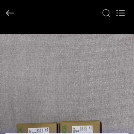
GREAT
SYSTEM
INDUSTRY
CO.
LTD.
All
Rights
À
Reserved.
LA
MAISON
PRODUITS
À
PROPOS
DE
NOUS