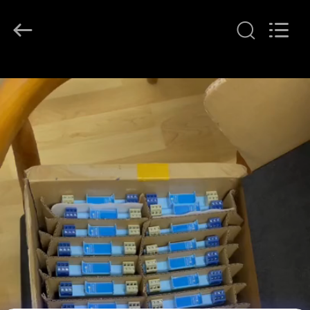
GREAT
SYSTEM
INDUSTRY
CO.
LTD.
All
Rights
À
Reserved.
LA
MAISON
PRODUITS
À
PROPOS
DE
NOUS