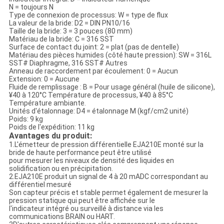
N = toujours N
Type de connexion de processus: W = type de flux
La valeur de la bride: D2 = DIN PN10/16
Taille de la bride: 3 = 3 pouces (80 mm)
Matériau de la bride: C = 316 SST
Surface de contact du joint: 2 = plat (pas de dentelle)
Matériau des pièces humides (côté haute pression): SW = 316L
SST# Diaphragme, 316 SST# Autres
Anneau de raccordement par écoulement: 0 = Aucun
Extension: 0 = Aucune
Fluide de remplissage : B = Pour usage général (huile de silicone),
¥40 à 120°C Température de processus, ¥40 à 85°C
Température ambiante.
Unités d'étalonnage: D4 = étalonnage M (kgf/cm2 unité)
Poids: 9 kg
Poids de l'expédition: 11 kg
Avantages du produit:
1.L'émetteur de pression différentielle EJA210E monté sur la
bride de haute performance peut être utilisé
pour mesurer les niveaux de densité des liquides en
solidification ou en précipitation.
2.EJA210E produit un signal de 4 à 20 mADC correspondant au
différentiel mesuré
Son capteur précis et stable permet également de mesurer la
pression statique qui peut être affichée sur le
l'indicateur intégré ou surveillé à distance via les
communications BRAIN ou HART.