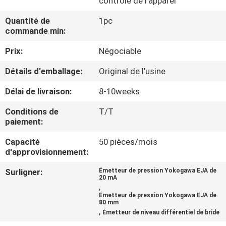
contrôle de l'apparei
VISITE
Quantité de
1pc
DE
commande min:
L'USINE
Prix:
Négociable
Détails d'emballage:
Original de l'usine
CONTRÔLE
DE
Délai de livraison:
8-10weeks
LA
Conditions de
T/T
paiement:
QUALITÉ
Capacité
50 pièces/mois
d'approvisionnement:
NOUS
Surligner:
Émetteur de pression Yokogawa EJA de
CONTACTER
20 mA
,
Émetteur de pression Yokogawa EJA de
80 mm
NOUVELLES
,
Émetteur de niveau différentiel de bride