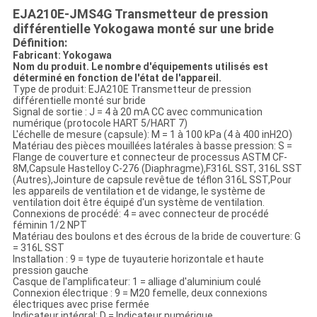
EJA210E-JMS4G Transmetteur de pression
différentielle Yokogawa monté sur une bride
Définition:
Fabricant: Yokogawa
Nom du produit. Le nombre d'équipements utilisés est
déterminé en fonction de l'état de l'appareil.
Type de produit: EJA210E Transmetteur de pression
différentielle monté sur bride
Signal de sortie : J = 4 à 20 mA CC avec communication
numérique (protocole HART 5/HART 7)
L'échelle de mesure (capsule): M = 1 à 100 kPa (4 à 400 inH2O)
Matériau des pièces mouillées latérales à basse pression: S =
Flange de couverture et connecteur de processus ASTM CF-
8M,Capsule Hastelloy C-276 (Diaphragme),F316L SST, 316L SST
(Autres),Jointure de capsule revêtue de téflon 316L SST,Pour
les appareils de ventilation et de vidange, le système de
ventilation doit être équipé d'un système de ventilation.
Connexions de procédé: 4 = avec connecteur de procédé
féminin 1/2 NPT
Matériau des boulons et des écrous de la bride de couverture: G
= 316L SST
Installation : 9 = type de tuyauterie horizontale et haute
pression gauche
Casque de l'amplificateur: 1 = alliage d'aluminium coulé
Connexion électrique : 9 = M20 femelle, deux connexions
électriques avec prise fermée
Indicateur intégral: D = Indicateur numérique