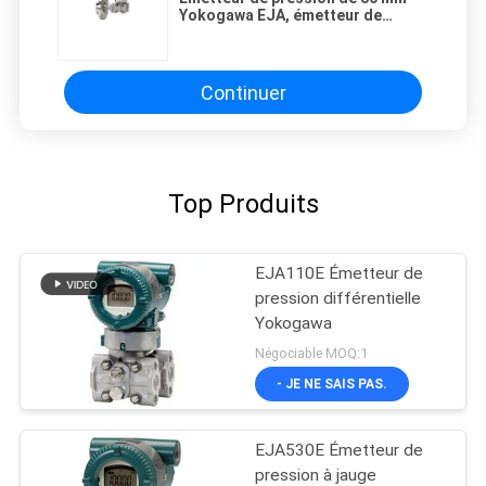
Yokogawa EJA, émetteur de
niveau différentiel de bride
Continuer
Top Produits
EJA110E Émetteur de
pression différentielle
Yokogawa
Négociable MOQ:1
- JE NE SAIS PAS.
EJA530E Émetteur de
pression à jauge