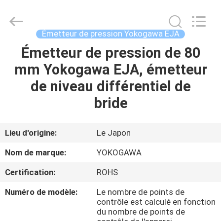
GREAT
SYSTEM
INDUSTRY
CO.
LTD.
Émetteur de pression Yokogawa EJA
All
Rights
Émetteur de pression de 80
À
Reserved.
mm Yokogawa EJA, émetteur
LA
de niveau différentiel de
MAISON
bride
PRODUITS
Lieu d'origine:
Le Japon
À
Nom de marque:
YOKOGAWA
PROPOS
Certification:
ROHS
DE
Numéro de modèle:
Le nombre de points de
NOUS
contrôle est calculé en fonction
du nombre de points de