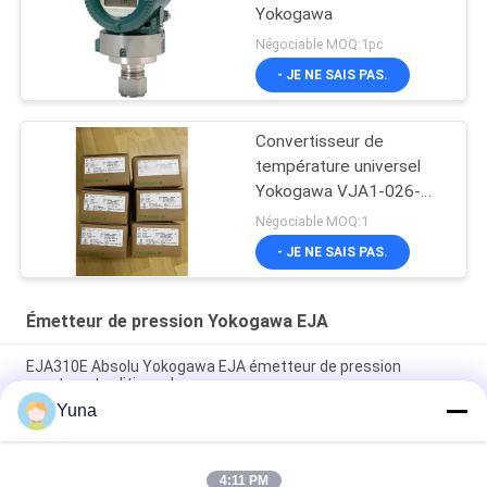
Yokogawa
Négociable MOQ:1pc
- JE NE SAIS PAS.
Convertisseur de
température universel
Yokogawa VJA1-026-
AAA0
Négociable MOQ:1
- JE NE SAIS PAS.
Émetteur de pression Yokogawa EJA
EJA310E Absolu Yokogawa EJA émetteur de pression
montage traditionnel
Yuna
EJA430E Émetteur de pression à jauge Yokogawa Monture
traditionnelle EJA430E-JAS4G
4:11 PM