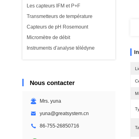
Les capteurs IFM et P+F
Transmetteurs de température
Capteurs de pH Rosemount
Micromètre de débit
Instruments d'analyse télédyne
I
Li
Ce
Nous contacter
M
Mrs. yuna
T
yuna@greatsystem.cn
86-755-26850716
T