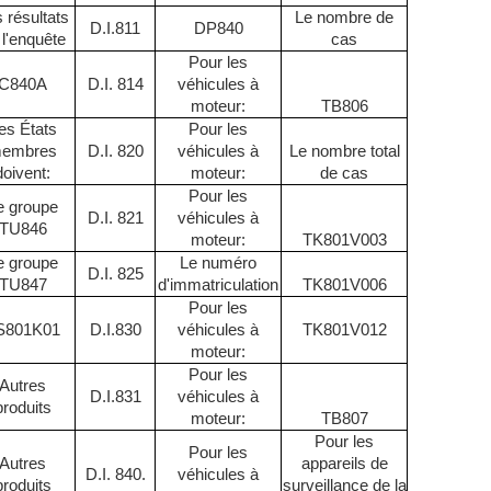
 résultats
Le nombre de
D.I.811
DP840
 l'enquête
cas
Pour les
C840A
D.I. 814
véhicules à
moteur:
TB806
es États
Pour les
embres
D.I. 820
véhicules à
Le nombre total
doivent:
moteur:
de cas
Pour les
e groupe
D.I. 821
véhicules à
TU846
moteur:
TK801V003
e groupe
Le numéro
D.I. 825
TU847
d'immatriculation
TK801V006
Pour les
S801K01
D.I.830
véhicules à
TK801V012
moteur:
Pour les
Autres
D.I.831
véhicules à
produits
moteur:
TB807
Pour les
Pour les
Autres
appareils de
D.I. 840.
véhicules à
produits
surveillance de la