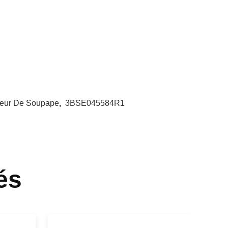
neur De Soupape
,
3BSE045584R1
és