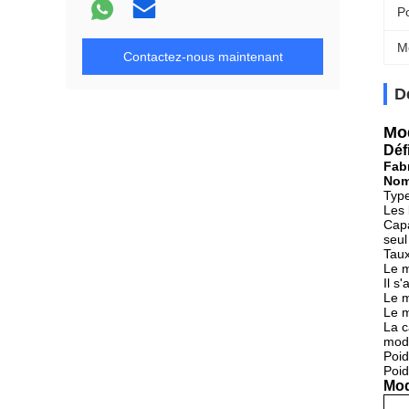
P
M
Contactez-nous maintenant
D
Mod
Déf
Fab
Nom
Type
Les 
Capa
seul
Tau
Le m
Il s
Le m
Le m
La c
modu
Poid
Poid
Mod