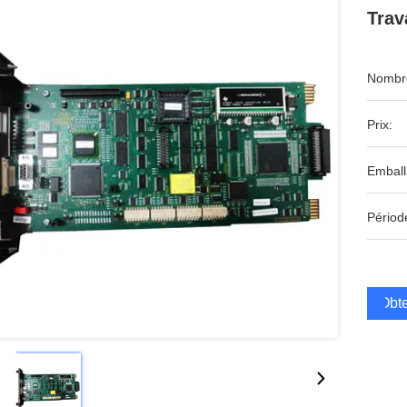
Trav
Nombre
Prix:
Emball
Périod
Obte