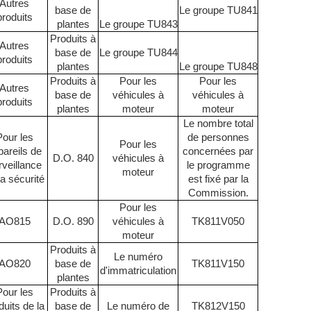
Autres
base de
Le groupe TU841
produits
plantes
Le groupe TU843
Produits à
Autres
base de
Le groupe TU844
produits
plantes
Le groupe TU848
Produits à
Pour les
Pour les
Autres
base de
véhicules à
véhicules à
produits
plantes
moteur
moteur
Le nombre total
Pour les
de personnes
Pour les
pareils de
concernées par
D.O. 840
véhicules à
rveillance
le programme
moteur
la sécurité
est fixé par la
Commission.
Pour les
AO815
D.O. 890
véhicules à
TK811V050
moteur
Produits à
Le numéro
AO820
base de
TK811V150
d'immatriculation
plantes
Pour les
Produits à
duits de la
base de
Le numéro de
TK812V150