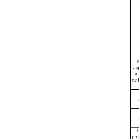
ap
su
de 
pro