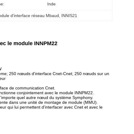
ne:
Inde
dule d'interface réseau Mbaud
, 
INNIS21
vec le module INNPM22
W
ème; 250 nœuds d'interface Cnet-Cnet; 250 nœuds sur un
eur
erface de communication Cnet.
il fonctionne conjointement avec le module INNPM22.
'importe quel autre nœud du système Symphony.
 fente dans une unité de montage de module (MMU).
ur qui lui permettent d'interfacer avec Cnet et avec le