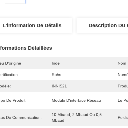
L'information De Détails
Description Du 
nformations Détaillées
eu D'origine
Inde
Nom 
rtification
Rohs
Numé
odèle:
INNIS21
Produ
ype De Produit:
Module D'interface Réseau
Le Po
10 Mbaud, 2 Mbaud Ou 0,5 
aux De Communication:
Poids
Mbaud