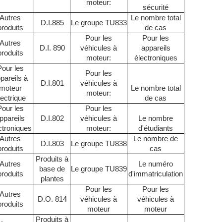
moteur:
sécurité
Autres
Le nombre total
D.I.885
Le groupe TU833
produits
de cas
Pour les
Pour les
Autres
D.I. 890
véhicules à
appareils
produits
moteur:
électroniques
Pour les
Pour les
pareils à
D.I.801
véhicules à
moteur
Le nombre total
moteur:
lectrique
de cas
Pour les
Pour les
ppareils
D.I.802
véhicules à
Le nombre
ctroniques
moteur:
d'étudiants
Autres
Le nombre de
D.I.803
Le groupe TU838
produits
cas
Produits à
Autres
Le numéro
base de
Le groupe TU839
produits
d'immatriculation
plantes
Pour les
Pour les
Autres
D.O. 814
véhicules à
véhicules à
produits
moteur
moteur
Produits à