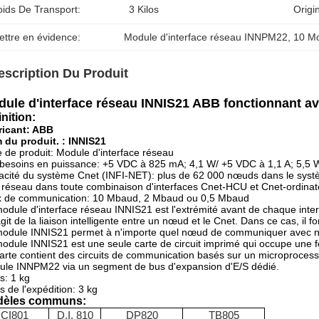
oids De Transport:
3 Kilos
Origi
ettre en évidence:
Module d'interface réseau INNPM22
, 
10 Mo
escription Du Produit
ule d'interface réseau INNIS21 ABB fonctionnant a
inition:
ricant: ABB
 du produit. : INNIS21
 de produit: Module d'interface réseau
besoins en puissance: +5 VDC à 825 mA; 4,1 W/ +5 VDC à 1,1 A; 5,5 
cité du système Cnet (INFI-NET): plus de 62 000 nœuds dans le syst
 réseau dans toute combinaison d'interfaces Cnet-HCU et Cnet-ordinat
x de communication: 10 Mbaud, 2 Mbaud ou 0,5 Mbaud
odule d'interface réseau INNIS21 est l'extrémité avant de chaque int
'agit de la liaison intelligente entre un nœud et le Cnet. Dans ce cas, 
odule INNIS21 permet à n'importe quel nœud de communiquer avec n
odule INNIS21 est une seule carte de circuit imprimé qui occupe une
arte contient des circuits de communication basés sur un microprocesse
le INNPM22 via un segment de bus d'expansion d'E/S dédié.
s: 1 kg
s de l'expédition: 3 kg
èles communs:
CI801
D.I. 810
DP820
TB805