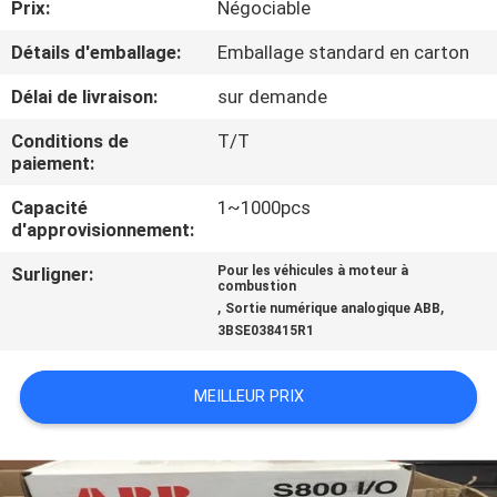
Prix:
Négociable
VISITE
DE
Détails d'emballage:
Emballage standard en carton
L'USINE
Délai de livraison:
sur demande
Conditions de
T/T
CONTRÔLE
paiement:
DE
Capacité
1~1000pcs
d'approvisionnement:
LA
QUALITÉ
Surligner:
Pour les véhicules à moteur à
combustion
,
,
Sortie numérique analogique ABB
3BSE038415R1
NOUS
CONTACTER
MEILLEUR PRIX
NOUVELLES