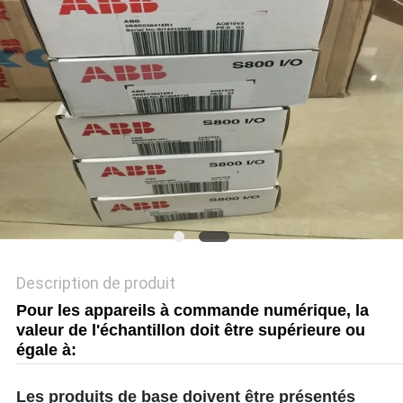
DEMANDEZ
UN DEVIS
PLAN
DU
SITE
POLITIQUE
DE
Description de produit
CONFIDENTIALITÉ
Pour les appareils à commande numérique, la
valeur de l'échantillon doit être supérieure ou
égale à:
Les produits de base doivent être présentés