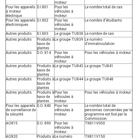
moteur:
Pour les appareils
D.I.801
Pour les
Le nombre total de cas
à moteur
véhicules à
électrique
moteur:
Pour les appareils
D.I.802
Pour les
Le nombre d'étudiants
électroniques
véhicules à
moteur:
Autres produits
D.I.803
Le groupe TU838
Le nombre de cas
Autres produits
Produits à
Le groupe TU839
Le numéro
base de
d'immatriculation
plantes
Autres produits
D.O. 814
Pour les
Pour les véhicules à moteur
véhicules à
moteur
Autres produits
Produits à
Le groupe TU843
Le groupe TU841
base de
plantes
Autres produits
Produits à
Le groupe TU844
Le groupe TU848
base de
plantes
Autres produits
Produits à
Pour les
Pour les véhicules à moteur
base de
véhicules à
plantes
moteur
Pour les appareils
D.O. 840
Pour les
Le nombre total de
de surveillance de
véhicules à
personnes concernées par le
la sécurité
moteur
programme est fixé par la
Commission.
AO815
D.O. 890
Pour les
TK811V050
véhicules à
moteur
AO820
Produits à
Le numéro
TK811V150