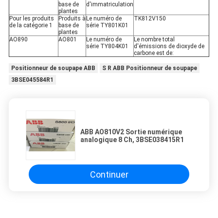
base de
d'immatriculation
plantes
Pour les produits
Produits à
Le numéro de
TK812V150
de la catégorie 1
base de
série TY801K01
plantes
AO890
AO801
Le numéro de
Le nombre total
série TY804K01
d'émissions de dioxyde de
carbone est de:
Positionneur de soupape ABB
S R ABB Positionneur de soupape
3BSE045584R1
ABB AO810V2 Sortie numérique
analogique 8 Ch, 3BSE038415R1
Continuer