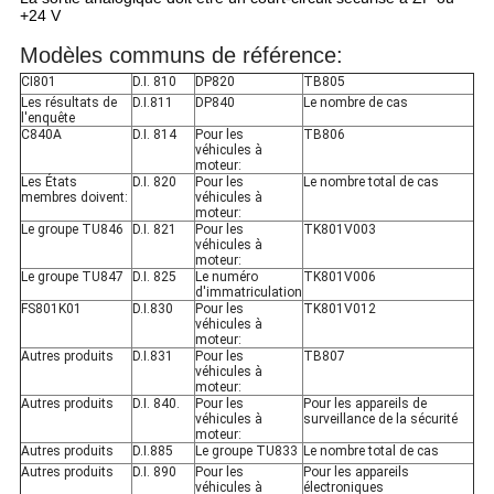
+24 V
Modèles communs de référence:
CI801
D.I. 810
DP820
TB805
Les résultats de
D.I.811
DP840
Le nombre de cas
l'enquête
C840A
D.I. 814
Pour les
TB806
véhicules à
moteur:
Les États
D.I. 820
Pour les
Le nombre total de cas
membres doivent:
véhicules à
moteur:
Le groupe TU846
D.I. 821
Pour les
TK801V003
véhicules à
moteur:
Le groupe TU847
D.I. 825
Le numéro
TK801V006
d'immatriculation
FS801K01
D.I.830
Pour les
TK801V012
véhicules à
moteur:
Autres produits
D.I.831
Pour les
TB807
véhicules à
moteur:
Autres produits
D.I. 840.
Pour les
Pour les appareils de
véhicules à
surveillance de la sécurité
moteur:
Autres produits
D.I.885
Le groupe TU833
Le nombre total de cas
Autres produits
D.I. 890
Pour les
Pour les appareils
véhicules à
électroniques