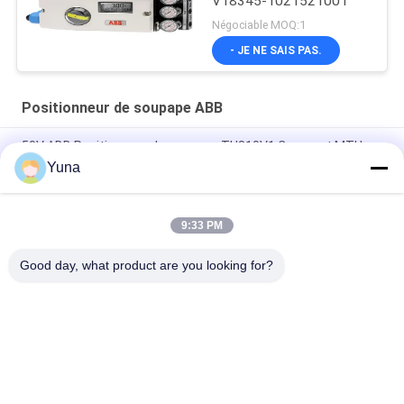
V18345-1021521001
Négociable MOQ:1
- JE NE SAIS PAS.
Positionneur de soupape ABB
50V ABB Positionneur de soupape TU810V1 Compact MTU
ABB 3BSE013230R1 Unité de terminaison
Yuna
ABB DO810 EA Sortie numérique 24V 16 Ch 3BSE008510R2
9:33 PM
L'interface du système d'exploitation de l'appareil est définie
comme suit:
Good day, what product are you looking for?
Catégories populaires
Tous
Instruments De 
GE Bently Nevada
L'éducation Et De La 
Formation