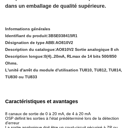
dans un emballage de qualité supérieure.
Informations générales
Identifiant du produit:3BSE038415R1
Désignation de type ABB:AO810V2
Description du catalogue:AO810V2 Sortie analogique 8 ch
Description longue:0(4)..20mA, RLmax de 14 bits 500/850
Ohms.
L'unité d'arrêt du module d'utilisation TU810, TU812, TU814,
TU830 ou TU833
Caractéristiques et avantages
8 canaux de sortie de 0 à 20 mA, de 4 à 20 mA
OSP définit les sorties à l'état prédéterminé lors de la détection
d'erreur
La sortie analogique doit être un court-circuit sécurisé à ZP ou