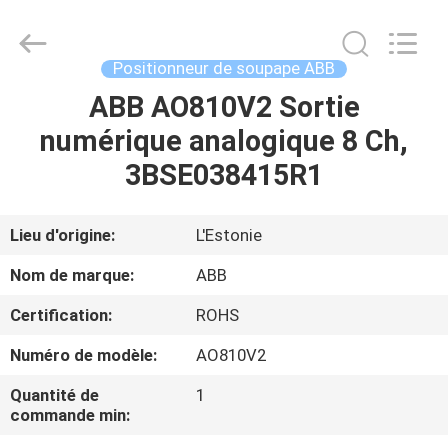
GREAT
SYSTEM
INDUSTRY
CO.
LTD.
Positionneur de soupape ABB
All
Rights
ABB AO810V2 Sortie
À
Reserved.
numérique analogique 8 Ch,
LA
3BSE038415R1
MAISON
PRODUITS
Lieu d'origine:
L'Estonie
Nom de marque:
ABB
À
Certification:
ROHS
PROPOS
Numéro de modèle:
AO810V2
DE
Quantité de
1
NOUS
commande min: