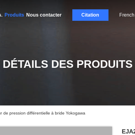
.
Produits
Nous contacter
Citation
French
DÉTAILS DES PRODUITS
de pression différentielle à bride Yokogawa
EJA2