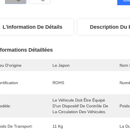
L'information De Détails
Description Du 
nformations Détaillées
eu D'origine
Le Japon
Nom 
rtification
ROHS
Numé
Le Véhicule Doit Être Équipé 
odèle:
D'un Dispositif De Contrôle De 
Poids
La Circulation Des Véhicules.
oids De Transport:
11 Kg
La Du