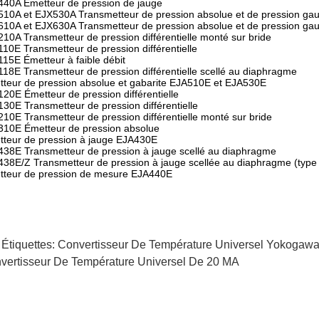
40A Émetteur de pression de jauge
10A et EJX530A Transmetteur de pression absolue et de pression ga
10A et EJX630A Transmetteur de pression absolue et de pression ga
10A Transmetteur de pression différentielle monté sur bride
10E Transmetteur de pression différentielle
15E Émetteur à faible débit
18E Transmetteur de pression différentielle scellé au diaphragme
teur de pression absolue et gabarite EJA510E et EJA530E
20E Émetteur de pression différentielle
30E Transmetteur de pression différentielle
10E Transmetteur de pression différentielle monté sur bride
10E Émetteur de pression absolue
teur de pression à jauge EJA430E
38E Transmetteur de pression à jauge scellé au diaphragme
38E/Z Transmetteur de pression à jauge scellée au diaphragme (type 
tteur de pression de mesure EJA440E
 Étiquettes:
Convertisseur De Température Universel Yokogaw
vertisseur De Température Universel De 20 MA