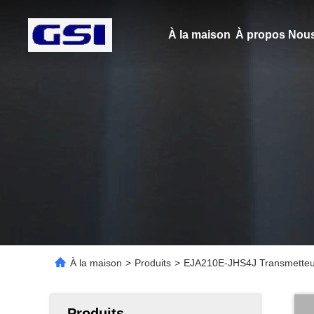
À la maison
À propos Nous
À la maison
>
Produits
>
EJA210E-JHS4J Transmetteur 
Produits