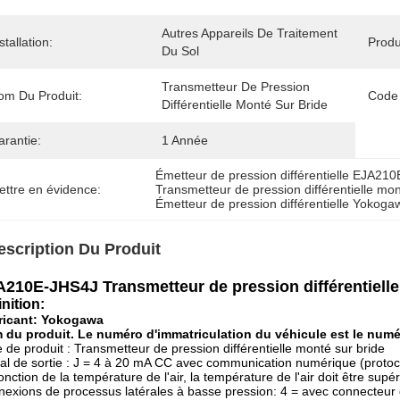
Autres Appareils De Traitement 
stallation:
Produ
Du Sol
Transmetteur De Pression 
om Du Produit:
Code
Différentielle Monté Sur Bride
arantie:
1 Année
Émetteur de pression différentielle EJA21
ettre en évidence:
Transmetteur de pression différentielle mon
Émetteur de pression différentielle Yokoga
escription Du Produit
210E-JHS4J Transmetteur de pression différentiell
inition:
ricant: Yokogawa
 du produit. Le numéro d'immatriculation du véhicule est le n
 de produit : Transmetteur de pression différentielle monté sur bride
al de sortie : J = 4 à 20 mA CC avec communication numérique (prot
onction de la température de l'air, la température de l'air doit être supér
exions de processus latérales à basse pression: 4 = avec connecteur