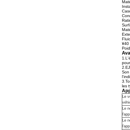
Maté
Inst
Casq
Conn
Rati
Surf
Maté
Exte
Flui
¥40 
Poid
Ava
1.L'
pour
2.EJ
Son 
l'in
3.To
les 
App
Le v
véhi
Le n
l'app
Le n
l'app