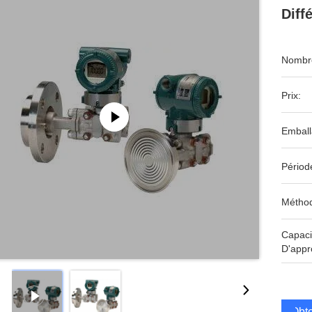
Diff
Nombre
Prix:
Emball
Périod
Méthod
Capaci
D'appr
Obte