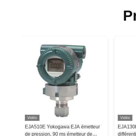
P
Vidéo
Vidéo
EJA510E Yokogawa EJA émetteur
EJA130E
JMS3J
de pression, 90 ms émetteur de
différen