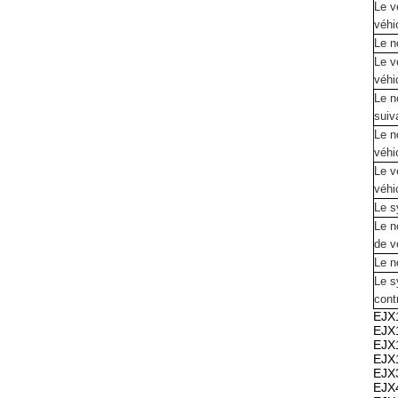
Le v
véhi
Le n
Le v
véhi
Le n
suiv
Le n
véhi
Le v
véhi
Le s
Le n
de v
Le n
Le s
cont
EJX1
EJX1
EJX1
EJX1
EJX3
EJX4