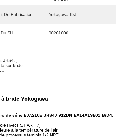
it De Fabrication:
Yokogawa Est
 Du SH:
90261000
0E-JHS4J
, 
té sur bride
, 
wa
e à bride Yokogawa
uméro de série EJA210E-JHS4J-912DN-EA14A1SE01-B/D4.
ocole HART 5/HART 7)
ieure à la température de l'air.
 de processus féminin 1/2 NPT