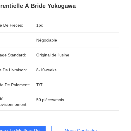
érentielle À Bride Yokogawa
 De Pièces:
1pc
Négociable
age Standard:
Original de l'usine
e De Livraison:
8-10weeks
e De Paiement:
T/T
té
50 pièces/mois
ovisionnement:
nez Le Meilleur Prix
Nous Contacter