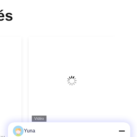
és
Vidéo
EJA120E Transmetteur de pression
Yuna
e
à portée différentielle EJA120E-