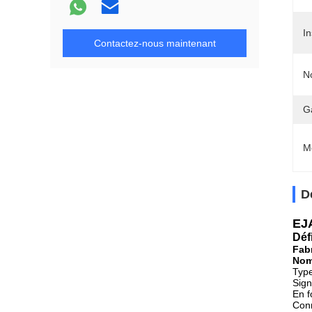
In
Contactez-nous maintenant
N
G
M
D
EJA
Déf
Fab
Nom
Type
Sign
En f
Conn