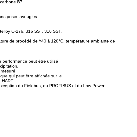
u carbone B7
ans prises aveugles
telloy C-276, 316 SST, 316 SST.
érature de procédé de ¥40 à 120°C, température ambiante de
 performance peut être utilisé
ipitation.
l mesuré
ue qui peut être affichée sur le
ou HART.
 l'exception du Fieldbus, du PROFIBUS et du Low Power
.