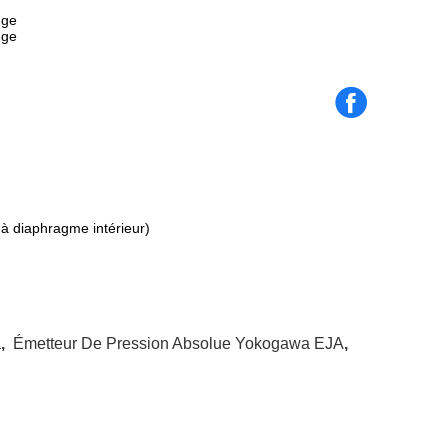
uge
uge
à diaphragme intérieur)
a
,
Émetteur De Pression Absolue Yokogawa EJA
,