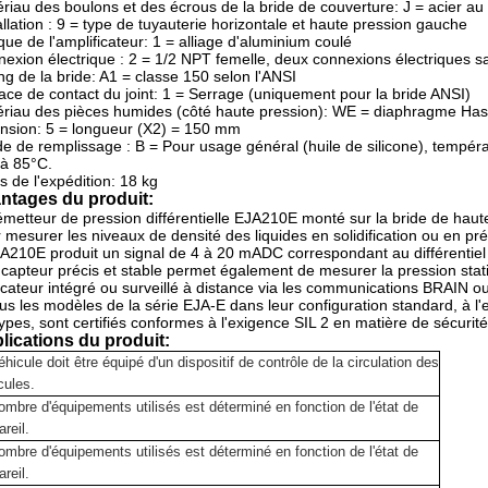
riau des boulons et des écrous de la bride de couverture: J = acier a
allation : 9 = type de tuyauterie horizontale et haute pression gauche
ue de l'amplificateur: 1 = alliage d'aluminium coulé
exion électrique : 2 = 1/2 NPT femelle, deux connexions électriques s
ng de la bride: A1 = classe 150 selon l'ANSI
ace de contact du joint: 1 = Serrage (uniquement pour la bride ANSI)
riau des pièces humides (côté haute pression): WE = diaphragme Has
nsion: 5 = longueur (X2) = 150 mm
de de remplissage : B = Pour usage général (huile de silicone), temp
à 85°C.
s de l'expédition: 18 kg
ntages du produit:
émetteur de pression différentielle EJA210E monté sur la bride de haute
 mesurer les niveaux de densité des liquides en solidification ou en préc
A210E produit un signal de 4 à 20 mADC correspondant au différentie
capteur précis et stable permet également de mesurer la pression statiq
dicateur intégré ou surveillé à distance via les communications BRAIN 
us les modèles de la série EJA-E dans leur configuration standard, à
types, sont certifiés conformes à l'exigence SIL 2 en matière de sécurité
lications du produit:
éhicule doit être équipé d'un dispositif de contrôle de la circulation des
cules.
ombre d'équipements utilisés est déterminé en fonction de l'état de
areil.
ombre d'équipements utilisés est déterminé en fonction de l'état de
areil.