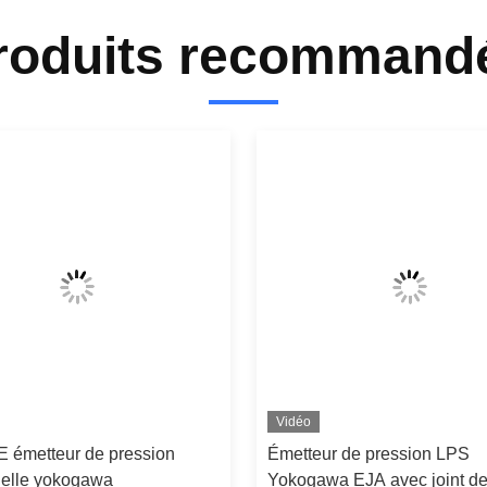
roduits recommand
Vidéo
 émetteur de pression
Émetteur de pression LPS
tielle yokogawa
Yokogawa EJA avec joint d