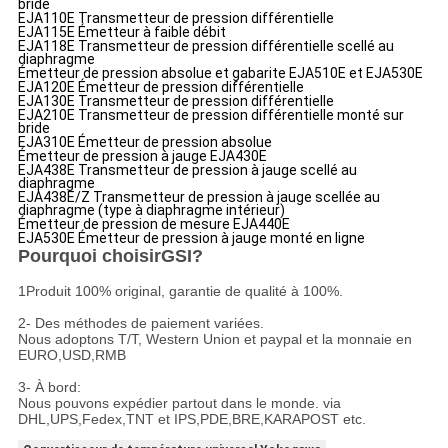
bride
EJA110E Transmetteur de pression différentielle
EJA115E Émetteur à faible débit
EJA118E Transmetteur de pression différentielle scellé au
diaphragme
Émetteur de pression absolue et gabarite EJA510E et EJA530E
EJA120E Émetteur de pression différentielle
EJA130E Transmetteur de pression différentielle
EJA210E Transmetteur de pression différentielle monté sur
bride
EJA310E Émetteur de pression absolue
Émetteur de pression à jauge EJA430E
EJA438E Transmetteur de pression à jauge scellé au
diaphragme
EJA438E/Z Transmetteur de pression à jauge scellée au
diaphragme (type à diaphragme intérieur)
Émetteur de pression de mesure EJA440E
EJA530E Émetteur de pression à jauge monté en ligne
Pourquoi choisir
GSI
?
1Produit 100% original, garantie de qualité à 100%.
2- Des méthodes de paiement variées.
Nous adoptons T/T, Western Union et paypal et la monnaie en
EURO,USD,RMB
3- À bord:
Nous pouvons expédier partout dans le monde. via
DHL,UPS,Fedex,TNT et IPS,PDE,BRE,KARAPOST etc.