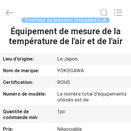
GREAT
SYSTEM
INDUSTRY
CO.
LTD.
Émetteur de pression Yokogawa EJA
All
Rights
Équipement de mesure de la
À
Reserved.
température de l'air et de l'air
LA
MAISON
Lieu d'origine:
Le Japon
PRODUITS
Nom de marque:
YOKOGAWA
Certification:
ROHS
À
Numéro de modèle:
Le nombre total d'équipements
PROPOS
utilisés est de:
DE
Quantité de
1pc
NOUS
commande min:
Prix:
Négociable