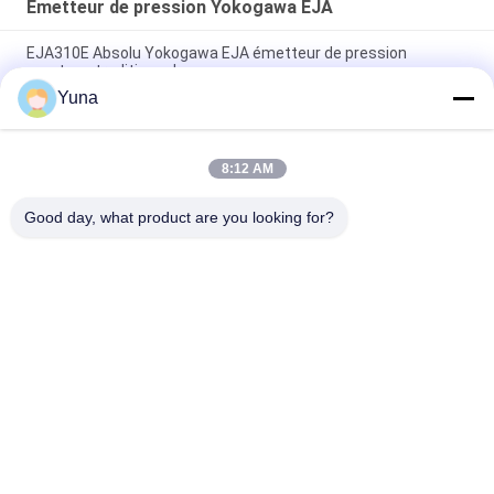
Émetteur de pression Yokogawa EJA
EJA310E Absolu Yokogawa EJA émetteur de pression
montage traditionnel
Yuna
EJA430E Émetteur de pression à jauge Yokogawa Monture
traditionnelle EJA430E-JAS4G
8:12 AM
EJA118E DP Yokogawa EJA émetteur de pression avec joints
de diaphragme à distance
Good day, what product are you looking for?
Catégories populaires
Tous
Instruments De 
GE Bently Nevada
L'éducation Et De La 
Formation
Le Compteur De 
Émetteur De 
Niveau VEGA
Pression Emerson 
Rosemount
Émetteur De 
Émetteur De 
Pression Yokogawa 
Pression Siemens