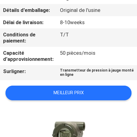
VISITE
Détails d'emballage:
Original de l'usine
DE
Délai de livraison:
8-10weeks
L'USINE
Conditions de
T/T
paiement:
CONTRÔLE
Capacité
50 pièces/mois
DE
d'approvisionnement:
LA
Surligner:
Transmetteur de pression à jauge monté
QUALITÉ
en ligne
MEILLEUR PRIX
NOUS
CONTACTER
NOUVELLES