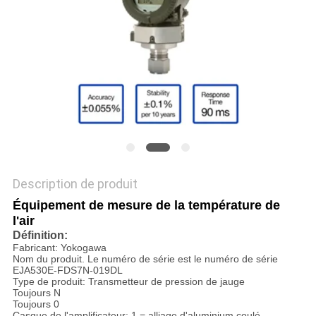
DEMANDEZ
UN DEVIS
PLAN
DU
SITE
POLITIQUE
Description de produit
DE
Équipement de mesure de la température de
l'air
CONFIDENTIALITÉ
Définition:
Fabricant: Yokogawa
Nom du produit. Le numéro de série est le numéro de série
EJA530E-FDS7N-019DL
Type de produit: Transmetteur de pression de jauge
Toujours N
Toujours 0
Casque de l'amplificateur: 1 = alliage d'aluminium coulé