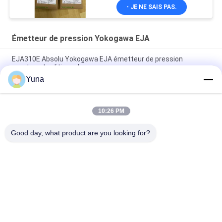
- JE NE SAIS PAS.
Émetteur de pression Yokogawa EJA
EJA310E Absolu Yokogawa EJA émetteur de pression
montage traditionnel
Yuna
EJA430E Émetteur de pression à jauge Yokogawa Monture
traditionnelle EJA430E-JAS4G
10:26 PM
EJA118E DP Yokogawa EJA émetteur de pression avec joints
de diaphragme à distance
Good day, what product are you looking for?
Catégories populaires
Tous
Instruments De 
GE Bently Nevada
L'éducation Et De La 
Formation
Le Compteur De 
Émetteur De 
Niveau VEGA
Pression Emerson 