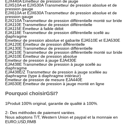
EJX440A Émetteur de pression de jauge
EJX510A et EJX530A Transmetteur de pression absolue et de
pression gauge
EJX610A et EJX630A Transmetteur de pression absolue et de
pression gauge
EJX210A Transmetteur de pression différentielle monté sur bride
EJA110E Transmetteur de pression différentielle
EJA115E Émetteur à faible débit
EJA118E Transmetteur de pression différentielle scellé au
diaphragme
Émetteur de pression absolue et gabarite EJA510E et EJA530E
EJA120E Émetteur de pression différentielle
EJA130E Transmetteur de pression différentielle
EJA210E Transmetteur de pression différentielle monté sur bride
EJA310E Émetteur de pression absolue
Émetteur de pression à jauge EJA430E
EJA438E Transmetteur de pression à jauge scellé au
diaphragme
EJA438E/Z Transmetteur de pression à jauge scellée au
diaphragme (type à diaphragme intérieur)
Émetteur de pression de mesure EJA440E
EJA530E Émetteur de pression à jauge monté en ligne
Pourquoi choisir
GSI
?
1Produit 100% original, garantie de qualité à 100%.
2- Des méthodes de paiement variées.
Nous adoptons T/T, Western Union et paypal et la monnaie en
EURO,USD,RMB