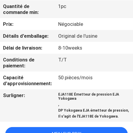
VISITE
Quantité de
1pc
commande min:
DE
L'USINE
Prix:
Négociable
Détails d'emballage:
Original de l'usine
CONTRÔLE
Délai de livraison:
8-10weeks
DE
Conditions de
T/T
LA
paiement:
QUALITÉ
Capacité
50 pièces/mois
d'approvisionnement:
NOUS
Surligner:
EJA118E Émetteur de pression EJA
Yokogawa
CONTACTER
,
,
DP Yokogawa EJA émetteur de pression
Il s'agit de l'EJA118E de Yokogawa.
NOUVELLES