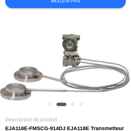
MEILLEUR PRIX
DEMANDEZ
UN DEVIS
PLAN
DU
SITE
POLITIQUE
DE
CONFIDENTIALITÉ
Description de produit
EJA118E-FMSCG-914DJ EJA118E Transmetteur