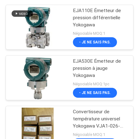
EJA110E Émetteur de
pression différentielle
Yokogawa
Négociable MOQ:1
- JE NE SAIS PAS.
EJA530E Émetteur de
pression à jauge
Yokogawa
Négociable MOQ:1pc
- JE NE SAIS PAS.
Convertisseur de
température universel
Yokogawa VJA1-026-
AAA0
Négociable MOQ:1