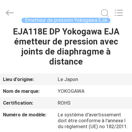
GREAT
SYSTEM
INDUSTRY
CO.
LTD.
Émetteur de pression Yokogawa EJA
All
Rights
EJA118E DP Yokogawa EJA
À
Reserved.
émetteur de pression avec
LA
joints de diaphragme à
MAISON
distance
PRODUITS
Lieu d'origine:
Le Japon
À
Nom de marque:
YOKOGAWA
PROPOS
Certification:
ROHS
DE
Numéro de modèle:
Le système d'avertissement
NOUS
doit être conforme à l'annexe I
du règlement (UE) no 182/2011.