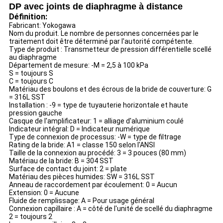
DP avec joints de diaphragme à distance
Définition:
Fabricant: Yokogawa
Nom du produit. Le nombre de personnes concernées par le
traitement doit être déterminé par l'autorité compétente.
Type de produit : Transmetteur de pression différentielle scellé
au diaphragme
Département de mesure: -M = 2,5 à 100 kPa
S = toujours S
C = toujours C
Matériau des boulons et des écrous de la bride de couverture: G
= 316L SST
Installation : -9 = type de tuyauterie horizontale et haute
pression gauche
Casque de l'amplificateur: 1 = alliage d'aluminium coulé
Indicateur intégral: D = Indicateur numérique
Type de connexion de processus: -W = type de filtrage
Rating de la bride: A1 = classe 150 selon l'ANSI
Taille de la connexion au procédé: 3 = 3 pouces (80 mm)
Matériau de la bride: B = 304 SST
Surface de contact du joint: 2 = plate
Matériau des pièces humides: SW = 316L SST
Anneau de raccordement par écoulement: 0 = Aucun
Extension: 0 = Aucune
Fluide de remplissage: A = Pour usage général
Connexion capillaire : A = côté de l'unité de scellé du diaphragme
2 = toujours 2