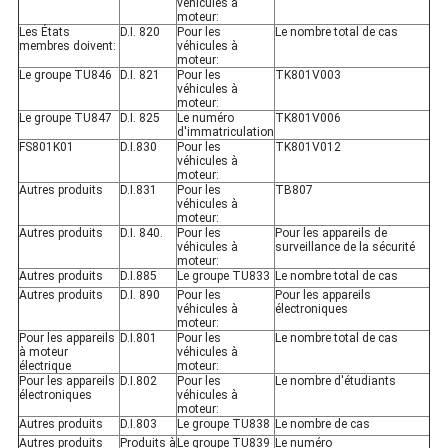
véhicules à
moteur:
Les États
D.I. 820
Pour les
Le nombre total de cas
membres doivent:
véhicules à
moteur:
Le groupe TU846
D.I. 821
Pour les
TK801V003
véhicules à
moteur:
Le groupe TU847
D.I. 825
Le numéro
TK801V006
d'immatriculation
FS801K01
D.I.830
Pour les
TK801V012
véhicules à
moteur:
Autres produits
D.I.831
Pour les
TB807
véhicules à
moteur:
Autres produits
D.I. 840.
Pour les
Pour les appareils de
véhicules à
surveillance de la sécurité
moteur:
Autres produits
D.I.885
Le groupe TU833
Le nombre total de cas
Autres produits
D.I. 890
Pour les
Pour les appareils
véhicules à
électroniques
moteur:
Pour les appareils
D.I.801
Pour les
Le nombre total de cas
à moteur
véhicules à
électrique
moteur:
Pour les appareils
D.I.802
Pour les
Le nombre d'étudiants
électroniques
véhicules à
moteur:
Autres produits
D.I.803
Le groupe TU838
Le nombre de cas
Autres produits
Produits à
Le groupe TU839
Le numéro