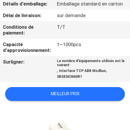
VISITE
Détails d'emballage:
Emballage standard en carton
DE
Délai de livraison:
sur demande
L'USINE
Conditions de
T/T
paiement:
CONTRÔLE
Capacité
1~1000pcs
d'approvisionnement:
DE
LA
Surligner:
Le nombre d'équipements utilisés est le
suivant:
,
,
QUALITÉ
Interface TCP ABB Modbus
3BSE043660R1
NOUS
MEILLEUR PRIX
CONTACTER
NOUVELLES