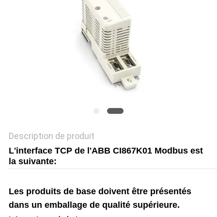
DEMANDEZ
UN DEVIS
PLAN
DU
SITE
POLITIQUE
Description de produit
DE
L'interface TCP de l'ABB CI867K01 Modbus est
CONFIDENTIALITÉ
la suivante:
Les produits de base doivent être présentés
dans un emballage de qualité supérieure.