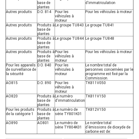
base de
d'immatriculation
plantes
Autres produits
D.O. 814
Pour les
Pour les véhicules à moteur
véhicules à
moteur
Autres produits
Produits à
Le groupe TU843
Le groupe TU841
base de
plantes
Autres produits
Produits à
Le groupe TU844
Le groupe TU848
base de
plantes
Autres produits
Produits à
Pour les
Pour les véhicules à moteur
base de
véhicules à
plantes
moteur
Pour les appareils
D.O. 840
Pour les
Le nombre total de
de surveillance de
véhicules à
personnes concernées par le
la sécurité
moteur
programme est fixé par la
Commission.
AO815
D.O. 890
Pour les
TK811V050
véhicules à
moteur
AO820
Produits à
Le numéro
TK811V150
base de
d'immatriculation
plantes
Pour les produits
Produits à
Le numéro de
TK812V150
de la catégorie 1
base de
série TY801K01
plantes
AO890
AO801
Le numéro de
Le nombre total
série TY804K01
d'émissions de dioxyde de
carbone est de: