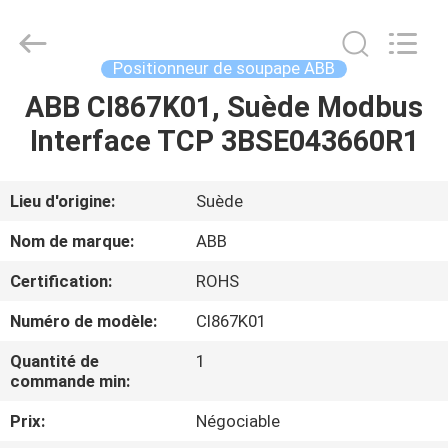
GREAT
SYSTEM
INDUSTRY
CO.
LTD.
Positionneur de soupape ABB
All
Rights
ABB CI867K01, Suède Modbus
À
Reserved.
Interface TCP 3BSE043660R1
LA
MAISON
Lieu d'origine:
Suède
PRODUITS
Nom de marque:
ABB
Certification:
ROHS
À
Numéro de modèle:
CI867K01
PROPOS
Quantité de
1
DE
commande min:
NOUS
Prix:
Négociable