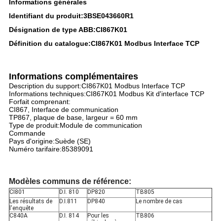
Informations générales
Identifiant du produit:3BSE043660R1
Désignation de type ABB:CI867K01
Définition du catalogue:CI867K01 Modbus Interface TCP
Informations complémentaires
Description du support:CI867K01 Modbus Interface TCP
Informations techniques:CI867K01 Modbus Kit d'interface TCP
Forfait comprenant:
CI867, Interface de communication
TP867, plaque de base, largeur = 60 mm
Type de produit:Module de communication
Commande
Pays d'origine:Suède (SE)
Numéro tarifaire:85389091
Modèles communs de référence:
CI801
D.I. 810
DP820
TB805
Les résultats de
D.I.811
DP840
Le nombre de cas
l'enquête
C840A
D.I. 814
Pour les
TB806