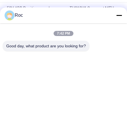
50V ABB Positionneur de soupape TU810V1 Compact MTU
ABB 3BSE013230R1 Unité de terminaison
Roc
ABB DO810 EA Sortie numérique 24V 16 Ch 3BSE008510R2
7:42 PM
L'interface du système d'exploitation de l'appareil est définie
comme suit:
Good day, what product are you looking for?
Catégories populaires
Tous
Instruments De 
GE Bently Nevada
L'éducation Et De La 
Formation
Le Compteur De 
Émetteur De 
Niveau VEGA
Pression Emerson 
Rosemount
Émetteur De 
Émetteur De 
Pression Yokogawa 
Pression Siemens
EJA
Allen Bradley 
Positionneur De 