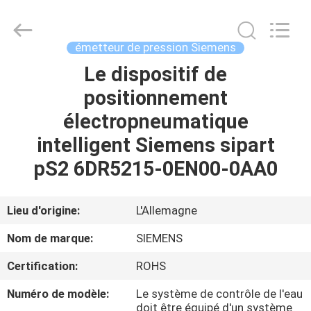
GREAT
SYSTEM
INDUSTRY
CO.
LTD.
émetteur de pression Siemens
All
Rights
Le dispositif de
À
Reserved.
positionnement
LA
électropneumatique
MAISON
intelligent Siemens sipart
PRODUITS
pS2 6DR5215-0EN00-0AA0
À
Lieu d'origine:
L'Allemagne
PROPOS
Nom de marque:
SIEMENS
DE
Certification:
ROHS
NOUS
Numéro de modèle:
Le système de contrôle de l'eau
doit être équipé d'un système