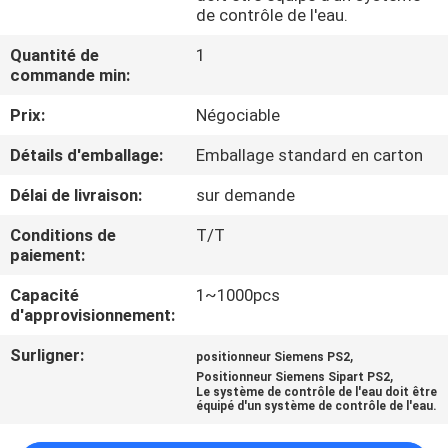
VISITE
de contrôle de l'eau.
DE
Quantité de
1
commande min:
L'USINE
Prix:
Négociable
CONTRÔLE
Détails d'emballage:
Emballage standard en carton
DE
Délai de livraison:
sur demande
LA
Conditions de
T/T
QUALITÉ
paiement:
Capacité
1~1000pcs
NOUS
d'approvisionnement:
CONTACTER
Surligner:
,
positionneur Siemens PS2
,
Positionneur Siemens Sipart PS2
Le système de contrôle de l'eau doit être
NOUVELLES
équipé d'un système de contrôle de l'eau.