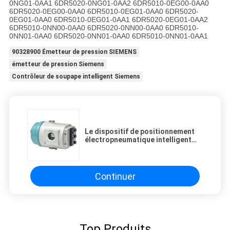
0NG01-0AA1 6DR5020-0NG01-0AA2 6DR5010-0EG00-0AA0
6DR5020-0EG00-0AA0 6DR5010-0EG01-0AA0 6DR5020-
0EG01-0AA0 6DR5010-0EG01-0AA1 6DR5020-0EG01-0AA2
6DR5010-0NN00-0AA0 6DR5020-0NN00-0AA0 6DR5010-
0NN01-0AA0 6DR5020-0NN01-0AA0 6DR5010-0NN01-0AA1
90328900 Émetteur de pression SIEMENS
émetteur de pression Siemens
Contrôleur de soupape intelligent Siemens
Le dispositif de positionnement
électropneumatique intelligent
Siemens sipart pS2 6DR5215-
0EN00-0AA0
Continuer
Top Produits