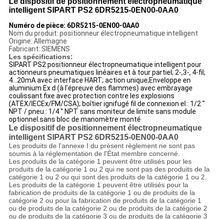
Le dispositif de positionnement électropneumatique
intelligent SIPART PS2 6DR5215-0EN00-0AA0
Numéro de pièce: 6DR5215-0EN00-0AA0
Nom du produit: positionneur électropneumatique intelligent
Origine: Allemagne
Fabricant: SIEMENS
Les spécifications:
SIPART PS2 positionneur électropneumatique intelligent pour
actionneurs pneumatiques linéaires et à tour partiel; 2-,3-, 4-fil;
4...20mA avec interface HART; action unique;Enveloppe en
aluminium Ex d (à l'épreuve des flammes) avec embrayage
coulissant fixe avec protection contre les explosions
(ATEX/IECEx/FM/CSA); boîtier ignifugé fil de connexion el.: 1/2 "
NPT / pneu.: 1/4 " NPT sans moniteur de limite sans module
optionnel.sans bloc de manomètre monté
Le dispositif de positionnement électropneumatique
intelligent SIPART PS2 6DR5215-0EN00-0AA0
Les produits de l'annexe I du présent règlement ne sont pas
soumis à la réglementation de l'État membre concerné.
Les produits de la catégorie 1 peuvent être utilisés pour les
produits de la catégorie 1 ou 2 qui ne sont pas des produits de la
catégorie 1 ou 2 ou qui sont des produits de la catégorie 1 ou 2.
Les produits de la catégorie 1 peuvent être utilisés pour la
fabrication de produits de la catégorie 1 ou de produits de la
catégorie 2 ou pour la fabrication de produits de la catégorie 1
ou de produits de la catégorie 2 ou de produits de la catégorie 2
ou de produits de la catégorie 3 ou de produits de la catégorie 3