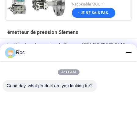
Négociable MOQ:1
- JE NE SAIS PAS.
émetteur de pression Siemens
Le détecteur de pression de Siemens 6SE6400-0BP00-0AA1
Roc
S7-200 6GK1716-0HB14-0AA0, Hardnet ou S7 Redconnect
Siemens Simatic
4:33 AM
L'acier inoxydable Siemens émetteur de pression logiciel
serveur redondance 6ES7652-3BA58-2YA0
Good day, what product are you looking for?
Catégories populaires
Tous
Instruments De 
GE Bently Nevada
L'éducation Et De La 
Formation
Le Compteur De 
Émetteur De 